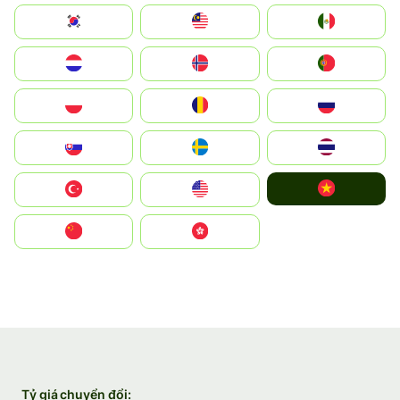
South Korea
Malay
Mexico
Nederland
Norge
Portugal
Polska
România
Россия
Slovensko
Ruoŧŧa
ไทย
Vietnam
Türkiye
United States
中国
中國香港特別行政區
Tỷ giá chuyển đổi: