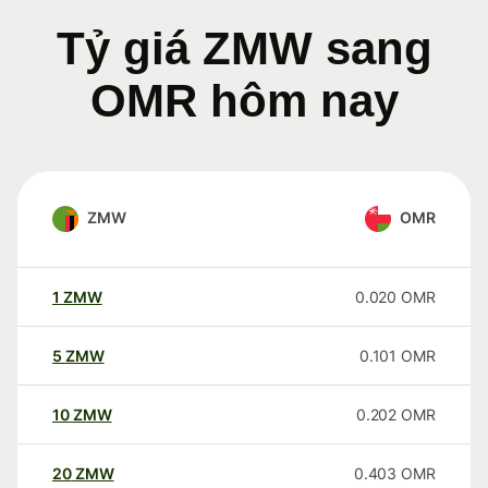
Tỷ giá ZMW sang
OMR hôm nay
ZMW
OMR
1
ZMW
0.020
OMR
5
ZMW
0.101
OMR
10
ZMW
0.202
OMR
20
ZMW
0.403
OMR