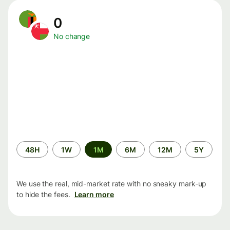
0
No change
Time
48H
1W
1M
6M
12M
5Y
period
We use the real, mid-market rate with no sneaky mark-up
to hide the fees.
Learn more