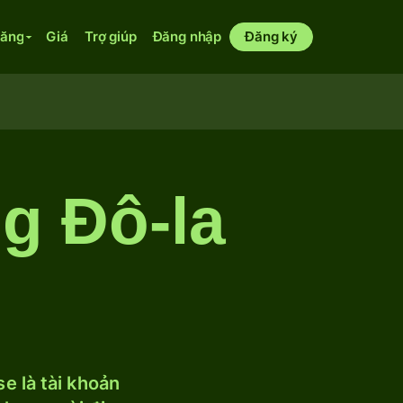
năng
Giá
Trợ giúp
Đăng nhập
Đăng ký
g Đô-la
e là tài khoản