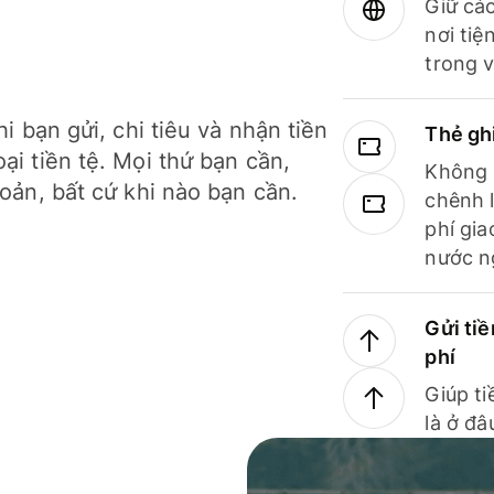
Giữ các
nơi tiệ
trong v
hi bạn gửi, chi tiêu và nhận tiền
Thẻ gh
ại tiền tệ. Mọi thứ bạn cần,
Không b
hoản, bất cứ khi nào bạn cần.
chênh l
phí gia
nước n
Gửi tiề
phí
Giúp ti
là ở đâ