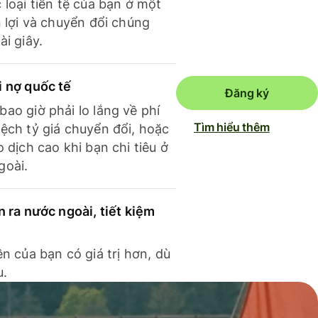
 loại tiền tệ của bạn ở một
n lợi và chuyển đổi chúng
ài giây.
i nợ quốc tế
Đăng ký
ao giờ phải lo lắng về phí
Tìm hiểu thêm
ệch tỷ giá chuyển đổi, hoặc
o dịch cao khi bạn chi tiêu ở
goài.
n ra nước ngoài, tiết kiệm
ền của bạn có giá trị hơn, dù
u.