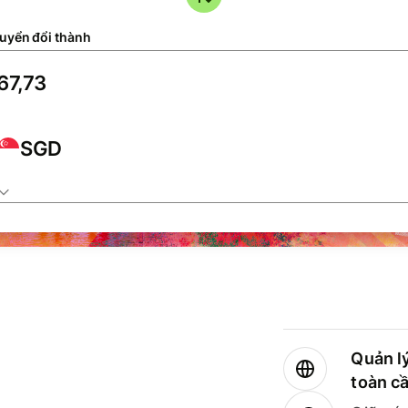
uyển đổi thành
SGD
Quản lý
toàn c