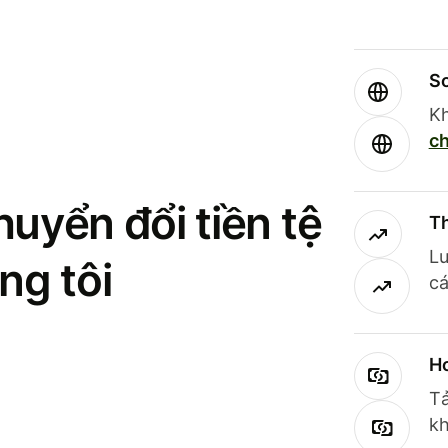
So
Kh
ch
uyển đổi tiền tệ
Th
Lư
ng tôi
cá
Ho
Tả
kh