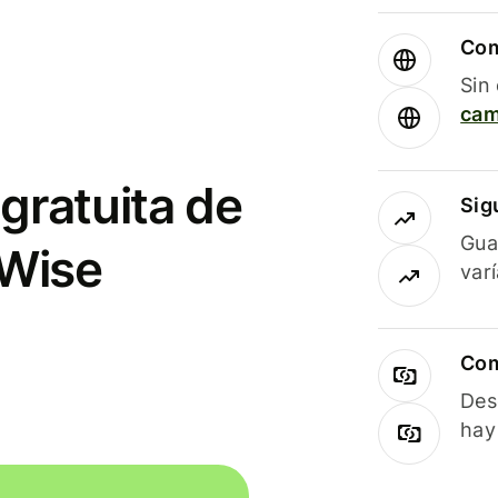
Com
Sin
cam
gratuita de
Sig
Gua
 Wise
var
Com
Des
hay