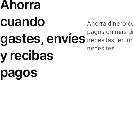
Ahorra
cuando
Ahorra dinero c
pagos en más de
gastes, envíes
necesitas, en u
necesites.
y recibas
pagos