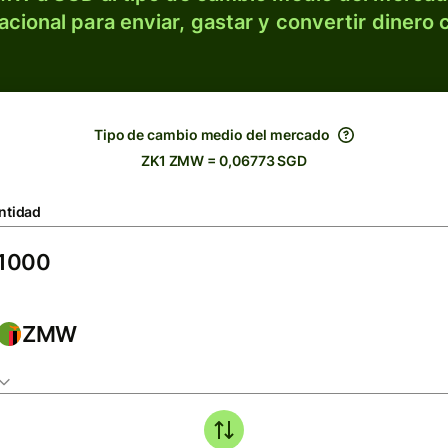
acional para enviar, gastar y convertir dinero 
Tipo de cambio medio del mercado
ZK1 ZMW = 0,06773 SGD
ntidad
ZMW