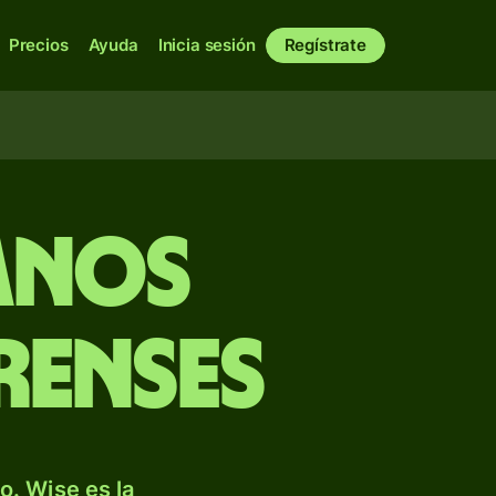
Precios
Ayuda
Inicia sesión
Regístrate
anos
renses
. Wise es la