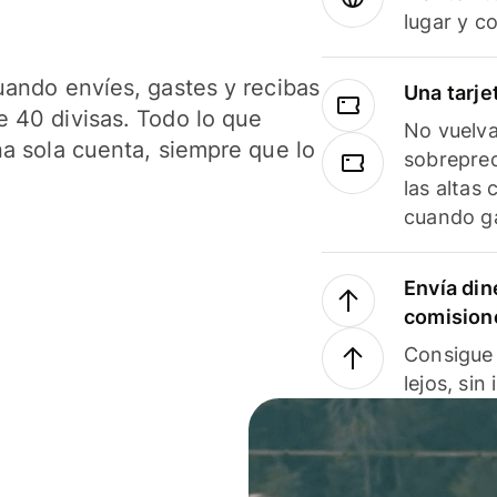
lugar y c
uando envíes, gastes y recibas
Una tarje
 40 divisas. Todo lo que
No vuelva
na sola cuenta, siempre que lo
sobreprec
las altas
cuando ga
Envía din
comision
Consigue 
lejos, sin