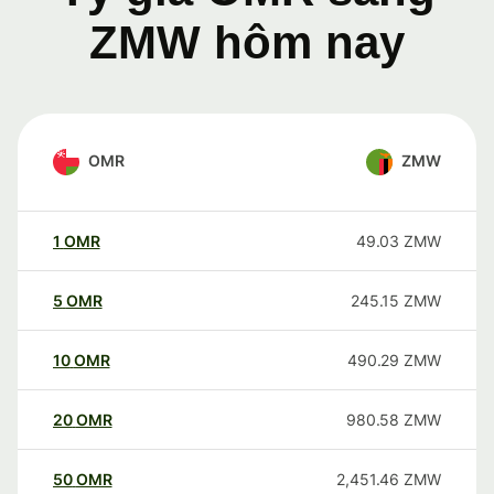
ZMW hôm nay
OMR
ZMW
1
OMR
49.03
ZMW
5
OMR
245.15
ZMW
10
OMR
490.29
ZMW
20
OMR
980.58
ZMW
50
OMR
2,451.46
ZMW