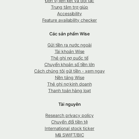
Đơn vị liên kết và đối tác
Trung tâm trợ giúp
Accessibility
Feature availability checker
Các sản phẩm Wise
Gửi tiền ra nước ngoài
Tài khoản Wise
Thẻ ghi nợ quốc tế
Chuyển khoản số tiền lớn
Cách chúng tôi gửi tiền - xem ngay
Nền tảng Wise
Thẻ ghi nợ kinh doanh
Thanh toán hàng loạt
Tài nguyên
Research privacy policy
Chuyển đổi tiền tệ
International stock ticker
Mã SWIFT/BIC