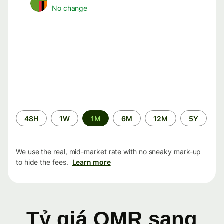
No change
Time
48H
1W
1M
6M
12M
5Y
period
We use the real, mid-market rate with no sneaky mark-up
to hide the fees.
Learn more
Tỷ giá OMR sang