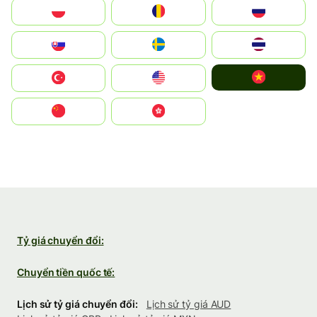
Polska
România
Россия
Slovensko
Ruoŧŧa
ไทย
Vietnam
Türkiye
United States
中国
中國香港特別行政區
Tỷ giá chuyển đổi:
Chuyển tiền quốc tế:
Lịch sử tỷ giá chuyển đổi:
Lịch sử tỷ giá AUD