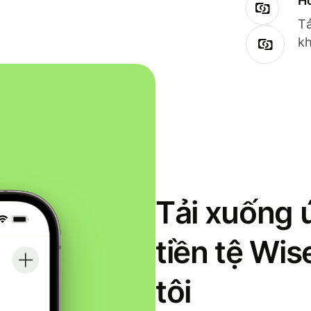
Ho
Tả
kh
Tải xuống 
tiền tệ Wi
tôi