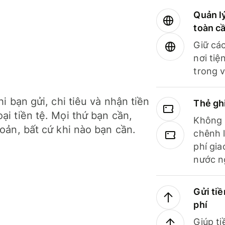
Quản lý
toàn c
Giữ các
nơi tiệ
trong v
hi bạn gửi, chi tiêu và nhận tiền
Thẻ gh
ại tiền tệ. Mọi thứ bạn cần,
Không b
hoản, bất cứ khi nào bạn cần.
chênh l
phí gia
nước n
Gửi tiề
phí
Giúp ti