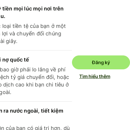
 tiền mọi lúc mọi nơi trên
ầu.
 loại tiền tệ của bạn ở một
n lợi và chuyển đổi chúng
ài giây.
i nợ quốc tế
Đăng ký
ao giờ phải lo lắng về phí
Tìm hiểu thêm
ệch tỷ giá chuyển đổi, hoặc
o dịch cao khi bạn chi tiêu ở
goài.
n ra nước ngoài, tiết kiệm
ền của bạn có giá trị hơn, dù