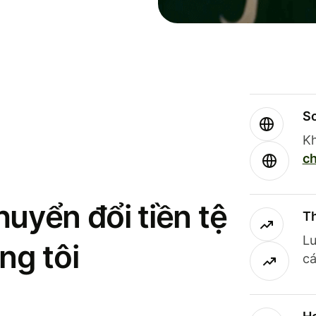
So
Kh
ch
uyển đổi tiền tệ
Th
Lư
ng tôi
cá