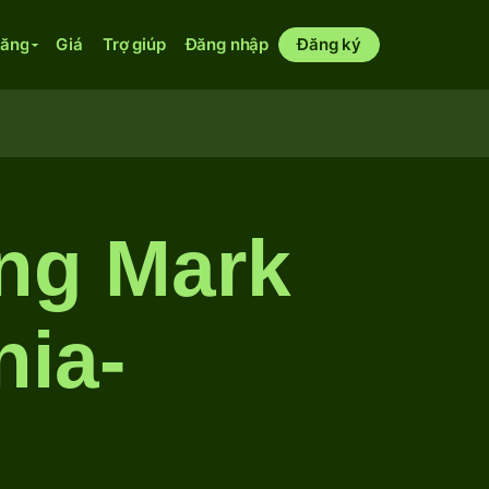
năng
Giá
Trợ giúp
Đăng nhập
Đăng ký
ng Mark
nia-