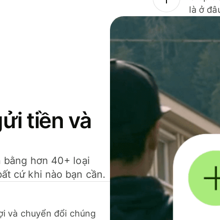
là ở đâ
gửi tiền và
ền bằng hơn 40+ loại
bất cứ khi nào bạn cần.
 lợi và chuyển đổi chúng