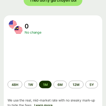
Theo dõi tỷ giá chuyển đổi
0
No change
Time
48H
1W
1M
6M
12M
5Y
period
We use the real, mid-market rate with no sneaky mark-up
to hide the fees.
Learn more