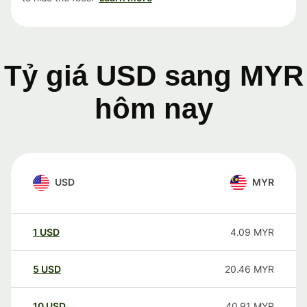
Tỷ giá USD sang MYR
hôm nay
USD
MYR
1
USD
4.09
MYR
5
USD
20.46
MYR
10
USD
40.91
MYR