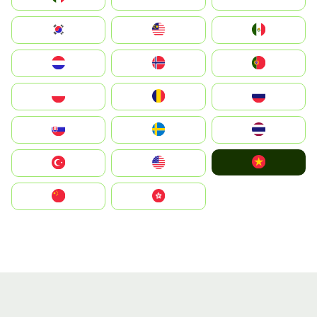
South Korea
Malay
Mexico
Nederland
Norge
Portugal
Polska
România
Россия
Slovensko
Ruoŧŧa
ไทย
Vietnam
Türkiye
United States
中国
中國香港特別行政區