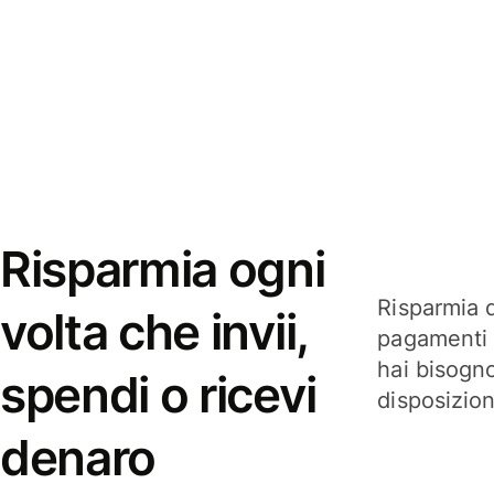
Risparmia ogni
Risparmia q
volta che invii,
pagamenti i
hai bisogn
spendi o ricevi
disposizio
denaro