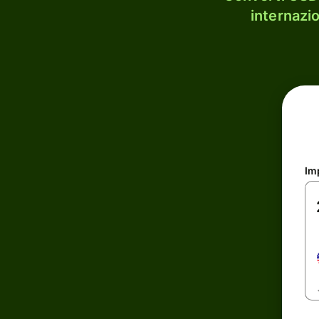
internazi
Im