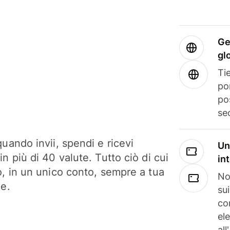
Ge
gl
Tie
po
po
se
uando invii, spendi e ricevi
Un
n più di 40 valute. Tutto ciò di cui
in
o, in un unico conto, sempre a tua
No
ne.
su
co
el
all