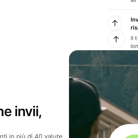
In
ri
Il
lo
e invii,
ti in più di 40 valute.