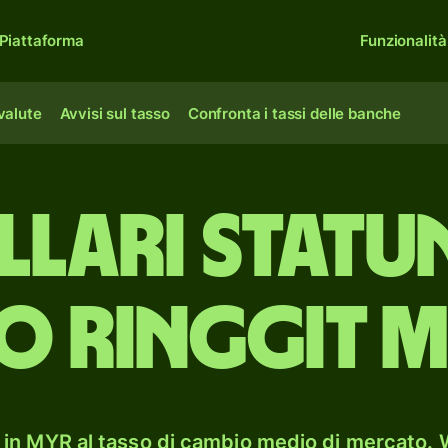
Piattaforma
Funzionalità
 valute
Avvisi sul tasso
Confronta i tassi delle banche
llari statun
o ringgit m
in MYR al tasso di cambio medio di mercato. W