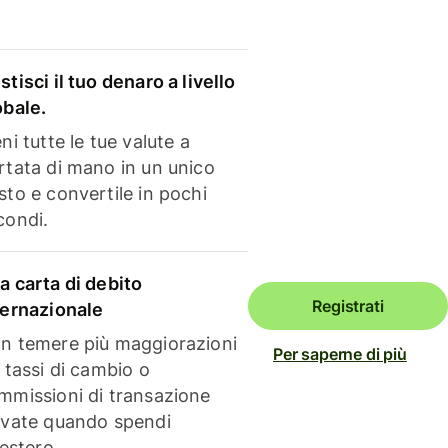
stisci il tuo denaro a livello
obale.
ni tutte le tue valute a
rtata di mano in un unico
sto e convertile in pochi
condi.
a carta di debito
Registrati
ternazionale
n temere più maggiorazioni
Per saperne di più
i tassi di cambio o
mmissioni di transazione
evate quando spendi
'estero.