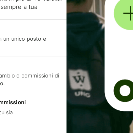
, sempre a tua
in un unico posto e
cambio o commissioni di
o.
commissioni
u sia.