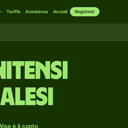
Tariffe
Assistenza
Accedi
Registrati
itensi
alesi
ise è il conto