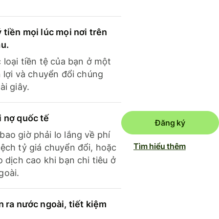
 tiền mọi lúc mọi nơi trên
ầu.
 loại tiền tệ của bạn ở một
n lợi và chuyển đổi chúng
ài giây.
i nợ quốc tế
Đăng ký
ao giờ phải lo lắng về phí
Tìm hiểu thêm
ệch tỷ giá chuyển đổi, hoặc
o dịch cao khi bạn chi tiêu ở
goài.
n ra nước ngoài, tiết kiệm