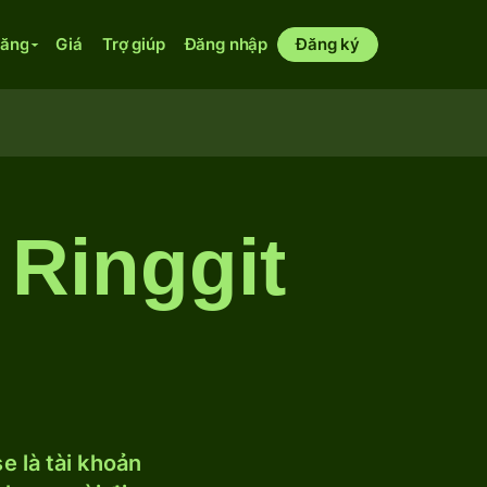
năng
Giá
Trợ giúp
Đăng nhập
Đăng ký
 Ringgit
 là tài khoản