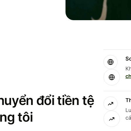
So
Kh
ch
uyển đổi tiền tệ
Th
Lư
ng tôi
cá