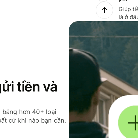
Giúp ti
là ở đâ
gửi tiền và
ền bằng hơn 40+ loại
bất cứ khi nào bạn cần.