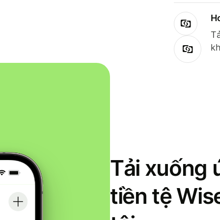
Ho
Tả
kh
Tải xuống 
tiền tệ Wi