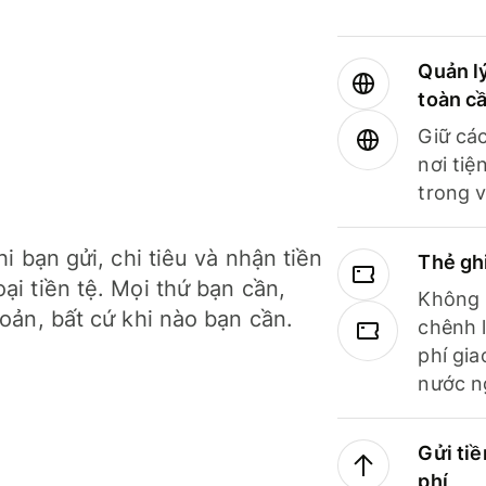
Quản lý
toàn c
Giữ các
nơi tiệ
trong v
hi bạn gửi, chi tiêu và nhận tiền
Thẻ gh
ại tiền tệ. Mọi thứ bạn cần,
Không b
hoản, bất cứ khi nào bạn cần.
chênh l
phí gia
nước n
Gửi tiề
phí