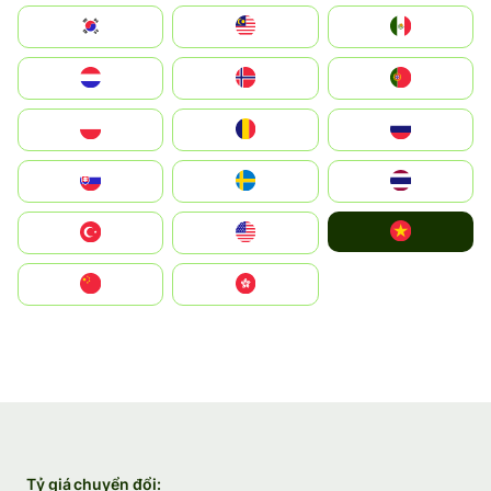
South Korea
Malay
Mexico
Nederland
Norge
Portugal
Polska
România
Россия
Slovensko
Ruoŧŧa
ไทย
Vietnam
Türkiye
United States
中国
中國香港特別行政區
Tỷ giá chuyển đổi: