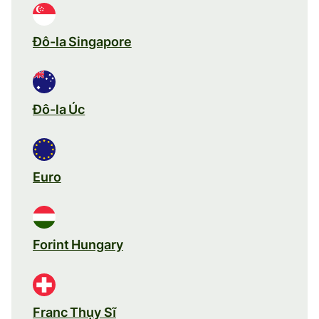
Đô-la Singapore
Đô-la Úc
Euro
Forint Hungary
Franc Thụy Sĩ