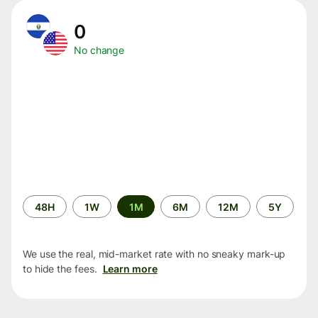
0
No change
Time
48H
1W
1M
6M
12M
5Y
period
We use the real, mid-market rate with no sneaky mark-up
to hide the fees.
Learn more