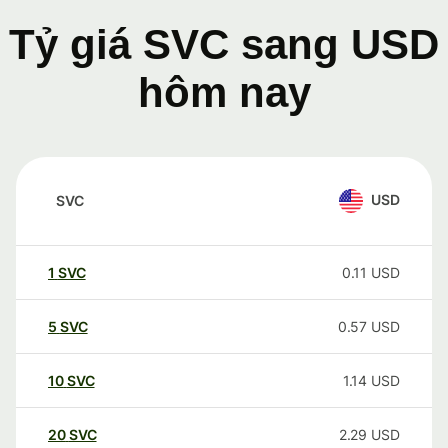
Tỷ giá SVC sang USD
hôm nay
USD
SVC
1
SVC
0.11
USD
5
SVC
0.57
USD
10
SVC
1.14
USD
20
SVC
2.29
USD