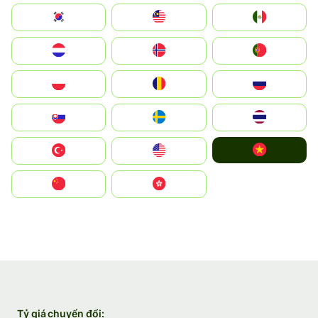
South Korea
Malay
Mexico
Nederland
Norge
Portugal
Polska
România
Россия
Slovensko
Ruoŧŧa
ไทย
Vietnam
Türkiye
United States
中国
中國香港特別行政區
Tỷ giá chuyển đổi: