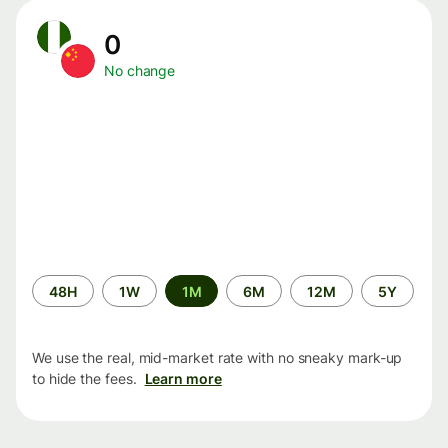
0
No change
Time
48H
1W
1M
6M
12M
5Y
period
We use the real, mid-market rate with no sneaky mark-up
to hide the fees.
Learn more