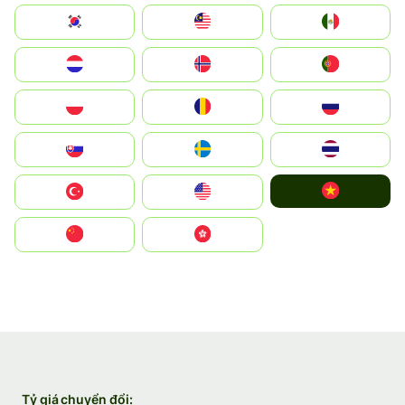
South Korea
Malay
Mexico
Nederland
Norge
Portugal
Polska
România
Россия
Slovensko
Ruoŧŧa
ไทย
Vietnam
Türkiye
United States
中国
中國香港特別行政區
Tỷ giá chuyển đổi: