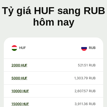
Tỷ giá HUF sang RUB
hôm nay
HUF
RUB
2000
HUF
521.51
RUB
5000
HUF
1,303.79
RUB
10000
HUF
2,607.57
RUB
15000
HUF
3,911.36
RUB