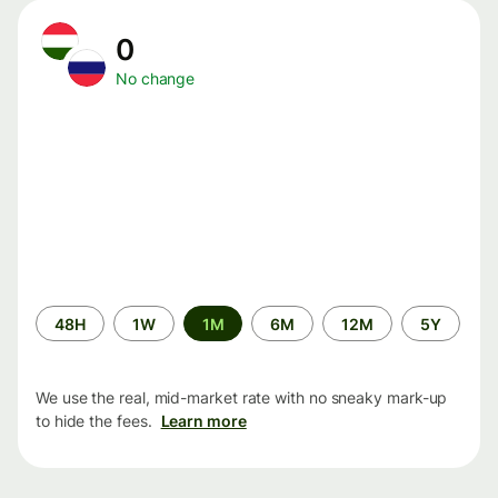
0
No change
Time
48H
1W
1M
6M
12M
5Y
period
We use the real, mid-market rate with no sneaky mark-up
to hide the fees.
Learn more