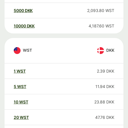
5000
DKK
2,093.80
WST
10000
DKK
4,187.60
WST
WST
DKK
1
WST
2.39
DKK
5
WST
11.94
DKK
10
WST
23.88
DKK
20
WST
47.76
DKK