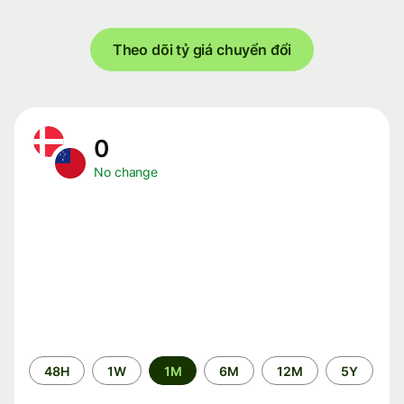
Theo dõi tỷ giá chuyển đổi
0
No change
Time
48H
1W
1M
6M
12M
5Y
period