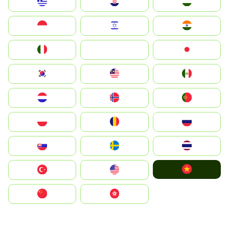
Greece
Hrvatska
Magyarország
Indonesia
Israel
India
Italia
JA
Japan
South Korea
Malay
Mexico
Nederland
Norge
Portugal
Polska
România
Россия
Slovensko
Ruoŧŧa
ไทย
Vietnam
Türkiye
United States
中国
中國香港特別行政區