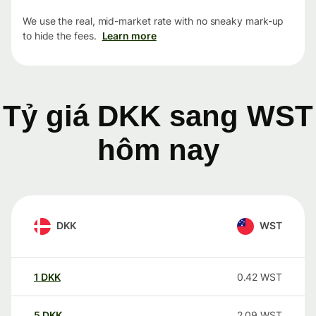
We use the real, mid-market rate with no sneaky mark-up
to hide the fees.
Learn more
Tỷ giá DKK sang WST
hôm nay
DKK
WST
1
DKK
0.42
WST
5
DKK
2.09
WST