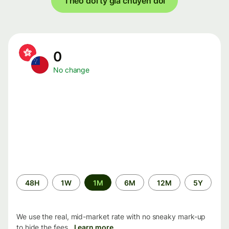
Theo dõi tỷ giá chuyển đổi
0
No change
Time
48H
1W
1M
6M
12M
5Y
period
We use the real, mid-market rate with no sneaky mark-up
to hide the fees.
Learn more