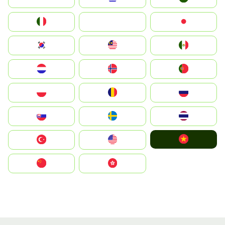
Italia
JA
Japan
South Korea
Malay
Mexico
Nederland
Norge
Portugal
Polska
România
Россия
Slovensko
Ruoŧŧa
ไทย
Vietnam
Türkiye
United States
中国
中國香港特別行政區