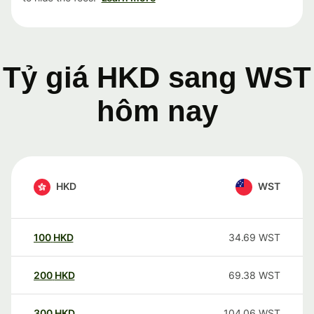
Tỷ giá HKD sang WST
hôm nay
HKD
WST
100
HKD
34.69
WST
200
HKD
69.38
WST
300
HKD
104.06
WST