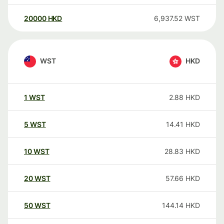
20000
HKD
6,937.52
WST
WST
HKD
1
WST
2.88
HKD
5
WST
14.41
HKD
10
WST
28.83
HKD
20
WST
57.66
HKD
50
WST
144.14
HKD