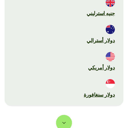
جنيه استرليني
دولار أسترالي
دولار أمريكي
دولار سنغافورة