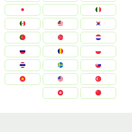
Italia
JA
Japan
South Korea
Malay
Mexico
Nederland
Norge
Portugal
Polska
România
Россия
Slovensko
Ruoŧŧa
ไทย
Türkiye
United States
Vietnam
中国
中國香港特別行政區