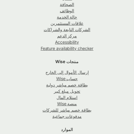
الصحافة
الوظائف
حالة الخدمة
علاقات المستثمرين
الشركات التابعة والشراكات
مركز الدعم
Accessibility
Feature availability checker
منتجات Wise
إرسال الأموال إلى الخارج
حساب Wise
بطاقة خصم مباشر دولية
تحويل مبلغ كبير
استلام المال
منصة Wise
بطاقة خصم مباشر للشركات
مدفوعات جماعية
الموارد