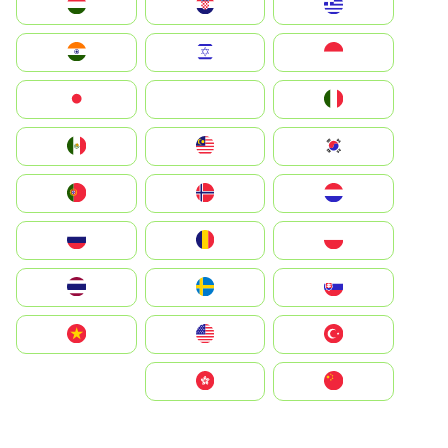
Greece
Hrvatska
Magyarország
Indonesia
Israel
India
Italia
JA
Japan
South Korea
Malay
Mexico
Nederland
Norge
Portugal
Polska
România
Россия
Slovensko
Ruoŧŧa
ไทย
Türkiye
United States
Vietnam
中国
中國香港特別行政區