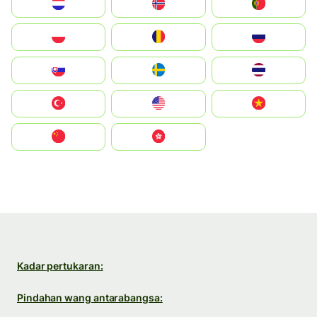
Nederland
Norge
Portugal
Polska
România
Россия
Slovensko
Ruoŧŧa
ไทย
Türkiye
United States
Vietnam
中国
中國香港特別行政區
Kadar pertukaran:
Pindahan wang antarabangsa: