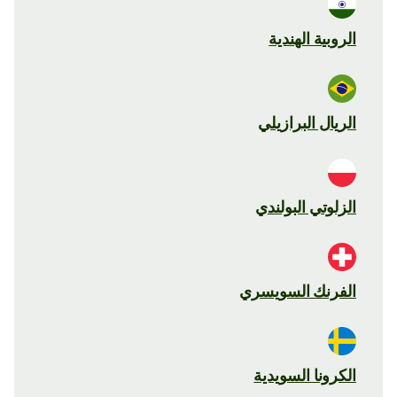
الروبية الهندية
الريال البرازيلي
الزلوتي البولندي
الفرنك السويسري
الكرونا السويدية