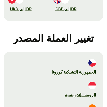
IDR إلى GBP
IDR إلى HKD
تغيير العملة المصدر
الجمهورية التشيكية كورونا
الروبية الإندونيسية