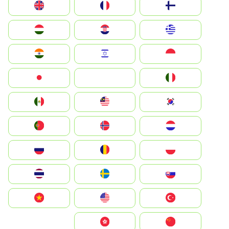
Suomi
France
United Kingdom
Greece
Hrvatska
Magyarország
Indonesia
Israel
India
Italia
JA
Japan
South Korea
Malay
Mexico
Nederland
Norge
Portugal
Polska
România
Россия
Slovensko
Ruoŧŧa
ไทย
Türkiye
United States
Vietnam
中国
中國香港特別行政區