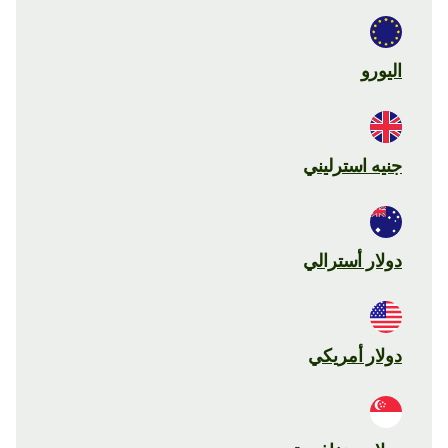
اليورو
جنيه استرليني
دولار أسترالي
دولار أمريكي