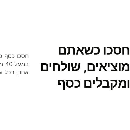
חסכו כשאתם
מוציאים, שולחים
במע
אחד, בכל ע
ומקבלים כסף