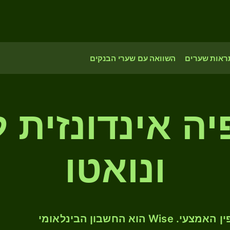
ראות שערים
השוואה עם שערי הבנקים
5 רופיה אינדונזי
ונואטו
המירו IDR ל- VUV לפי שער החליפין האמצעי. Wise הוא החשבון הבינלאומי