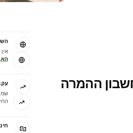
השו
אין עמ
האמ
חשבון ההמרה
עקב
שמר
החלי
חינם