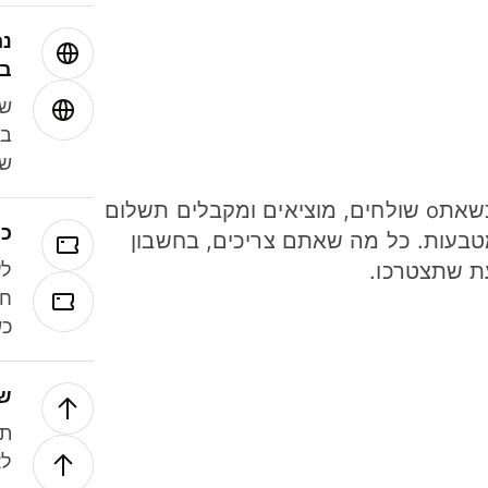
נה
בע
שמ
במ
שנ
חסכו כסף כשאתo שולחים, מוציאים ומקבלים תשלום
כר
ל 40 מטבעות. כל מה שאתם צריכים, בחשבון
ת שתצטרכו.
לע
חל
כש
של
תנ
לא