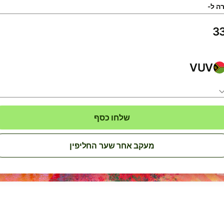
ה ל-
VUV
שלחו כסף
מעקב אחר שער החליפין