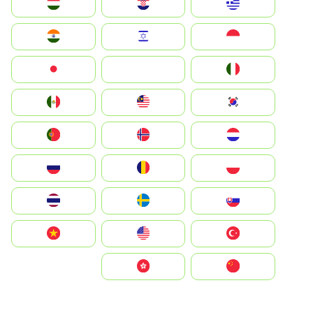
Greece
Hrvatska
Magyarország
Indonesia
Israel
India
Italia
JA
Japan
South Korea
Malay
Mexico
Nederland
Norge
Portugal
Polska
România
Россия
Slovensko
Ruoŧŧa
ไทย
Türkiye
United States
Vietnam
中国
中國香港特別行政區