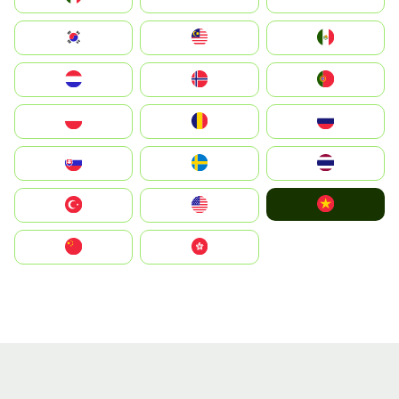
South Korea
Malay
Mexico
Nederland
Norge
Portugal
Polska
România
Россия
Slovensko
Ruoŧŧa
ไทย
Vietnam
Türkiye
United States
中国
中國香港特別行政區