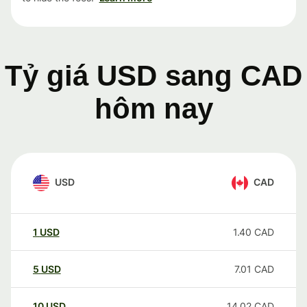
Tỷ giá USD sang CAD
hôm nay
USD
CAD
1
USD
1.40
CAD
5
USD
7.01
CAD
10
USD
14.02
CAD