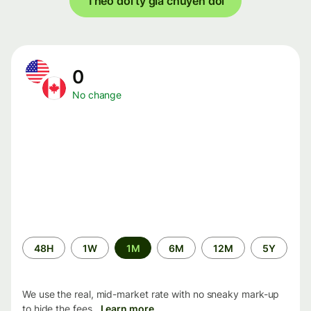
Theo dõi tỷ giá chuyển đổi
0
No change
Time
48H
1W
1M
6M
12M
5Y
period
We use the real, mid-market rate with no sneaky mark-up
to hide the fees.
Learn more