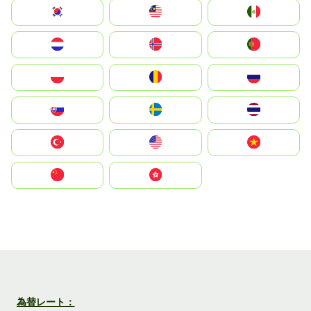
South Korea
Malay
Mexico
Nederland
Norge
Portugal
Polska
România
Россия
Slovensko
Ruoŧŧa
ไทย
Türkiye
United States
Vietnam
中国
中國香港特別行政區
為替レート：