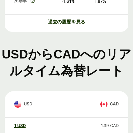
変動率
-1.61
%
1.87
%
過去の履歴を見る
USDからCADへのリア
ルタイム為替レート
USD
CAD
1
USD
1.39
CAD