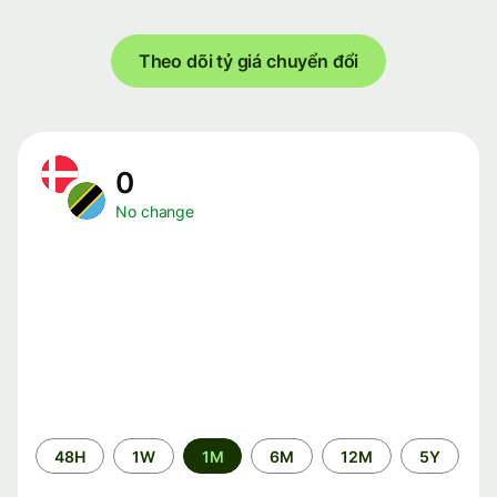
Theo dõi tỷ giá chuyển đổi
0
No change
Time
48H
1W
1M
6M
12M
5Y
period