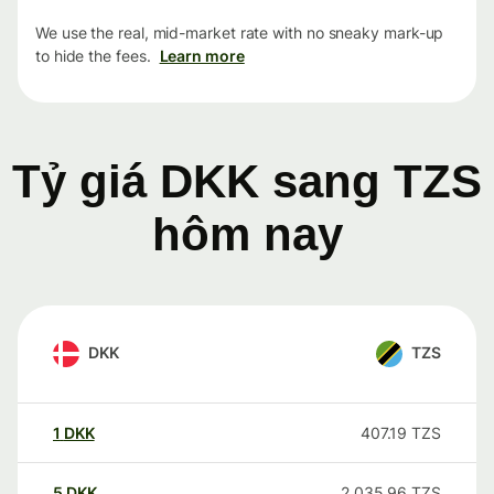
We use the real, mid-market rate with no sneaky mark-up
to hide the fees.
Learn more
Tỷ giá DKK sang TZS
hôm nay
DKK
TZS
1
DKK
407.19
TZS
5
DKK
2,035.96
TZS