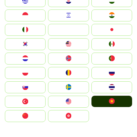
Greece
Hrvatska
Magyarország
Indonesia
Israel
India
Italia
JA
Japan
South Korea
Malay
Mexico
Nederland
Norge
Portugal
Polska
România
Россия
Slovensko
Ruoŧŧa
ไทย
Vietnam
Türkiye
United States
中国
中國香港特別行政區