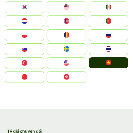
South Korea
Malay
Mexico
Nederland
Norge
Portugal
Polska
România
Россия
Slovensko
Ruoŧŧa
ไทย
Vietnam
Türkiye
United States
中国
中國香港特別行政區
Tỷ giá chuyển đổi: