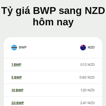
Tỷ giá BWP sang NZD
hôm nay
BWP
NZD
1
BWP
0.12
NZD
5
BWP
0.60
NZD
10
BWP
1.20
NZD
20
BWP
2.41
NZD