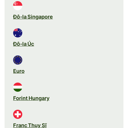
Đô-la Singapore
Đô-la Úc
Euro
Forint Hungary
Franc Thụy Sĩ