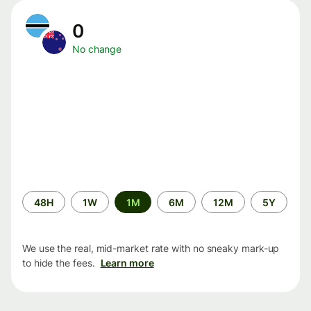
0
No change
Time
48H
1W
1M
6M
12M
5Y
period
We use the real, mid-market rate with no sneaky mark-up
to hide the fees.
Learn more