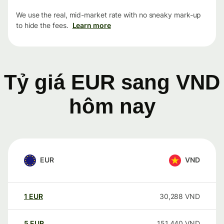
We use the real, mid-market rate with no sneaky mark-up
to hide the fees.
Learn more
Tỷ giá EUR sang VND
hôm nay
EUR
VND
1
EUR
30,288
VND
5
EUR
151,440
VND