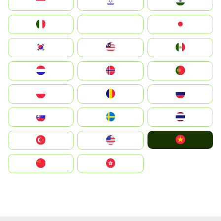
Indonesia
Israel
India
Italia
JA
Japan
South Korea
Malay
Mexico
Nederland
Norge
Portugal
Polska
România
Россия
Slovensko
Ruoŧŧa
ไทย
Vietnam
Türkiye
United States
中国
中國香港特別行政區