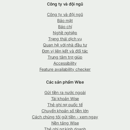
Công ty và đội ngũ
Công ty và đội ngũ
Bảo mật
Báo chí
Nghề nghiệp
Trạng thái dịch vụ
Quan hệ với nhà đầu tư
Đơn vị liên kết và đối tác
Trung tâm trợ giúp
Accessibility
Feature availability checker
Các sản phẩm Wise
Gửi tiền ra nước ngoài
Tài khoản Wise
Thẻ ghi nợ quốc tế
Chuyển khoản số tiền lớn
Cách chúng tôi gửi tiền - xem ngay
Nền tảng Wise
Thẻ ghi nợ kinh doanh