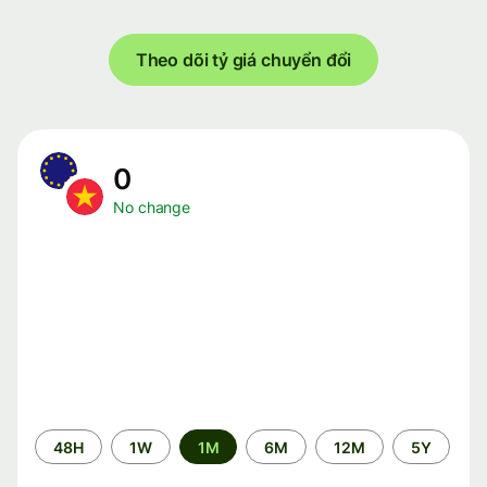
Theo dõi tỷ giá chuyển đổi
0
No change
Time
48H
1W
1M
6M
12M
5Y
period