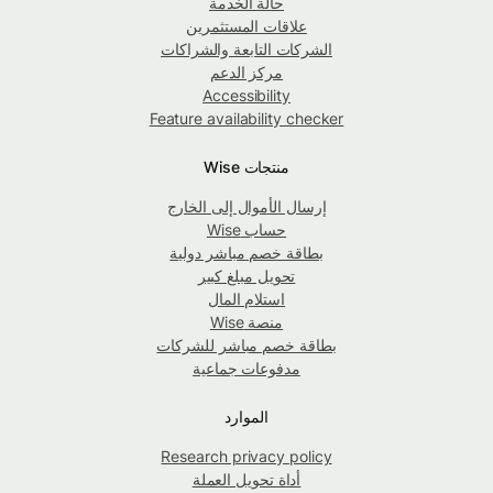
حالة الخدمة
علاقات المستثمرين
الشركات التابعة والشراكات
مركز الدعم
Accessibility
Feature availability checker
منتجات Wise
إرسال الأموال إلى الخارج
حساب Wise
بطاقة خصم مباشر دولية
تحويل مبلغ كبير
استلام المال
منصة Wise
بطاقة خصم مباشر للشركات
مدفوعات جماعية
الموارد
Research privacy policy
أداة تحويل العملة