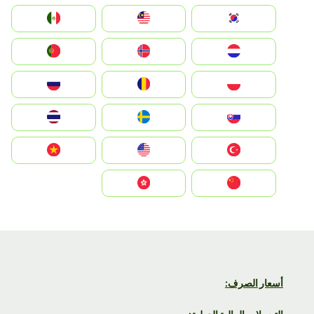
South Korea
Malay
Mexico
Nederland
Norge
Portugal
Polska
România
Россия
Slovensko
Ruoŧŧa
ไทย
Türkiye
United States
Vietnam
中国
中國香港特別行政區
أسعار الصرف: