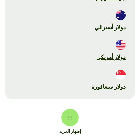
دولار أسترالي
دولار أمريكي
دولار سنغافورة
إظهار المزيد