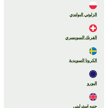
الزلوتي البولندي
الفرنك السويسري
الكرونا السويدية
اليورو
جنيه استرليني