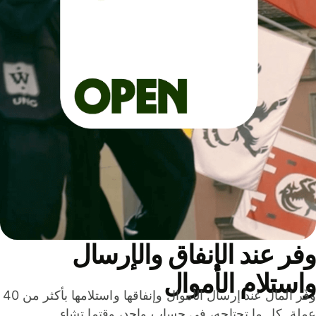
ر عند الإنفاق والإرسال
ستلام الأموال
وفّر المال عند إرسال الأموال وإنفاقها واستلامها بأكثر من 40
لة. كل ما تحتاجه، في حساب واحد، وقتما تشاء.