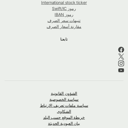
International stock ticker
رموز Swift/IC
رموز IBAN
تنبيهات سعر الصرف
مقارنة أسعار الصرف
تابعنا
الشؤون القانونية
سياسة الخصوصية
سياسة ملفات تعريف الارتباط
الشكاوى
خريطة الموقع حسب البلد
بيان العبودية الحديثة