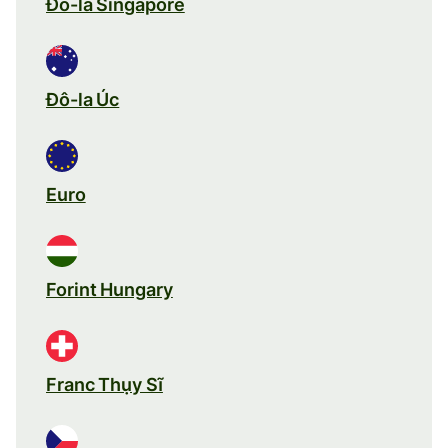
Đô-la Singapore
Đô-la Úc
Euro
Forint Hungary
Franc Thụy Sĩ