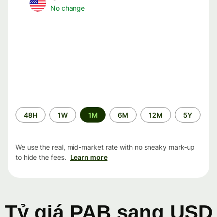
No change
Time
48H
1W
1M
6M
12M
5Y
period
We use the real, mid-market rate with no sneaky mark-up
to hide the fees.
Learn more
Tỷ giá PAB sang USD