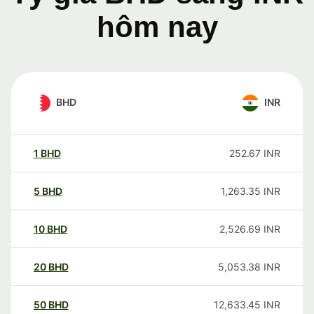
hôm nay
BHD
INR
1
BHD
252.67
INR
5
BHD
1,263.35
INR
10
BHD
2,526.69
INR
20
BHD
5,053.38
INR
50
BHD
12,633.45
INR