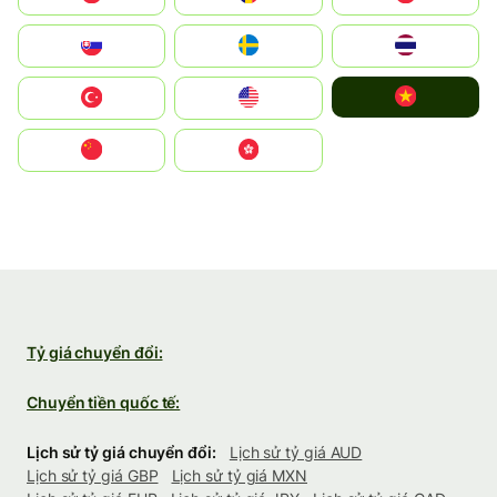
Slovensko
Ruoŧŧa
ไทย
Vietnam
Türkiye
United States
中国
中國香港特別行政區
Tỷ giá chuyển đổi:
Chuyển tiền quốc tế:
Lịch sử tỷ giá chuyển đổi:
Lịch sử tỷ giá AUD
Lịch sử tỷ giá GBP
Lịch sử tỷ giá MXN