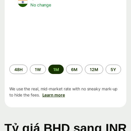
No change
Time
48H
1W
1M
6M
12M
5Y
period
We use the real, mid-market rate with no sneaky mark-up
to hide the fees.
Learn more
Tỷ giá BHD sang INR