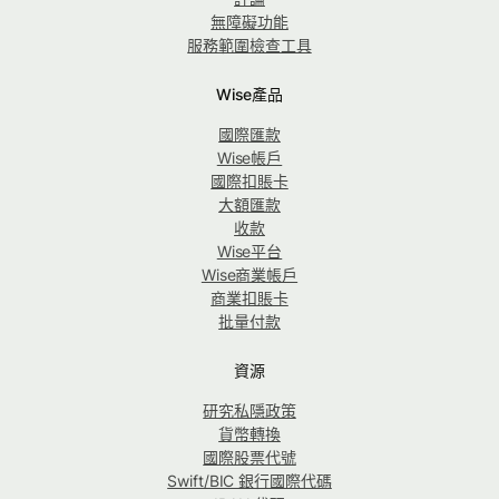
無障礙功能
服務範圍檢查工具
Wise產品
國際匯款
Wise帳戶
國際扣賬卡
大額匯款
收款
Wise平台
Wise商業帳戶
商業扣賬卡
批量付款
資源
研究私隱政策
貨幣轉換
國際股票代號
Swift/BIC 銀行國際代碼