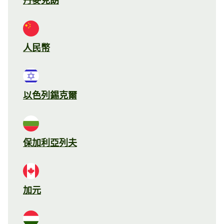
丹麥克朗
人民幣
以色列錫克爾
保加利亞列夫
加元