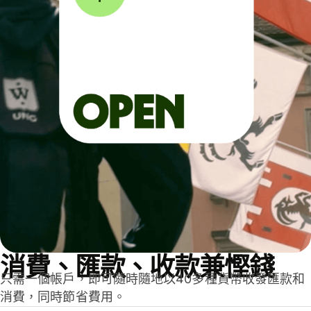
消費、匯款、收款兼慳錢
只需一個帳戶，即可隨時隨地以40多種貨幣收發匯款和
消費，同時節省費用。