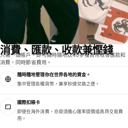
消費、匯款、收款兼慳錢
只需一個帳戶，即可隨時隨地以40多種貨幣收發匯款和
消費，同時節省費用。
隨時隨地管理你在世界各地的資金。
集中管理各種貨幣，兼享秒速兌換之便。
國際扣賬卡
即使在海外消費，亦毋須擔心匯率提價或高昂交易費
用。