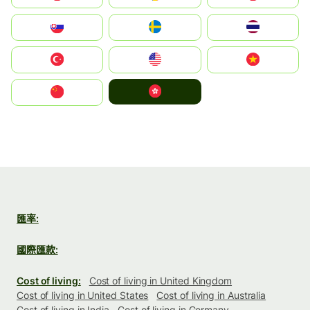
Slovensko
Ruoŧŧa
ไทย
Türkiye
United States
Vietnam
中國香港特別行政區
中国
匯率:
國際匯款:
Cost of living:
Cost of living in United Kingdom
Cost of living in United States
Cost of living in Australia
Cost of living in India
Cost of living in Germany