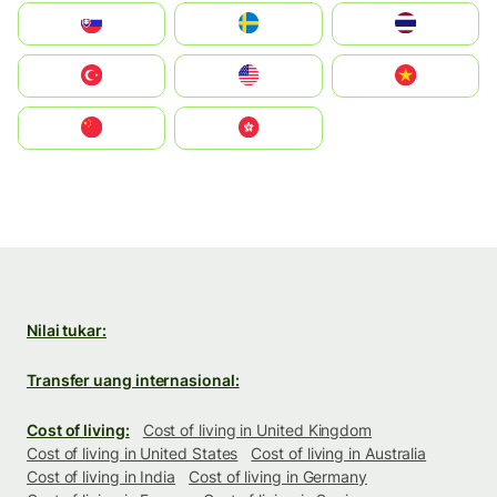
Slovensko
Ruoŧŧa
ไทย
Türkiye
United States
Vietnam
中国
中國香港特別行政區
Nilai tukar:
Transfer uang internasional:
Cost of living:
Cost of living in United Kingdom
Cost of living in United States
Cost of living in Australia
Cost of living in India
Cost of living in Germany