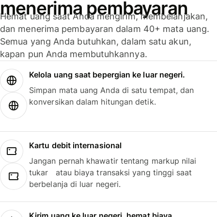
menerima pembayaran
Hemat uang saat Anda mengirim, membelanjakan,
dan menerima pembayaran dalam 40+ mata uang.
Semua yang Anda butuhkan, dalam satu akun,
kapan pun Anda membutuhkannya.
Kelola uang saat bepergian ke luar negeri.
Simpan mata uang Anda di satu tempat, dan
konversikan dalam hitungan detik.
Kartu debit internasional
Jangan pernah khawatir tentang markup nilai
tukar atau biaya transaksi yang tinggi saat
berbelanja di luar negeri.
Kirim uang ke luar negeri, hemat biaya