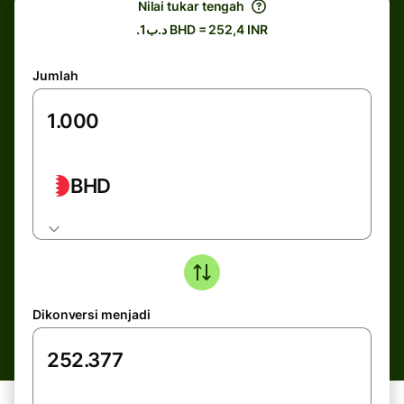
Nilai tukar tengah
.د.ب1 BHD = 252,4 INR
Jumlah
BHD
Dikonversi menjadi