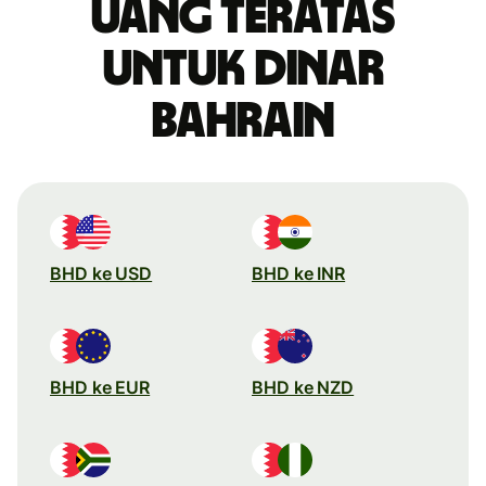
uang teratas
untuk dinar
Bahrain
BHD ke USD
BHD ke INR
BHD ke EUR
BHD ke NZD