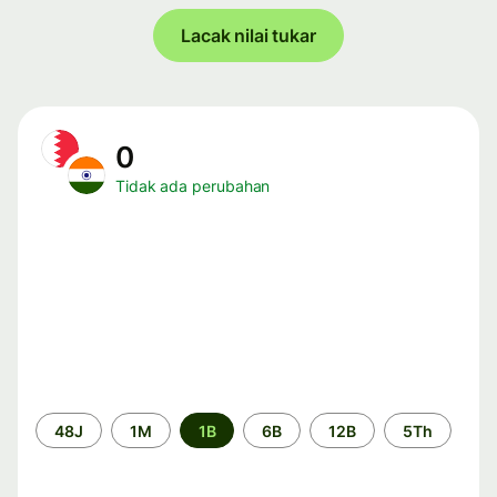
Lacak nilai tukar
0
Tidak ada perubahan
Periode
48J
1M
1B
6B
12B
5Th
waktu