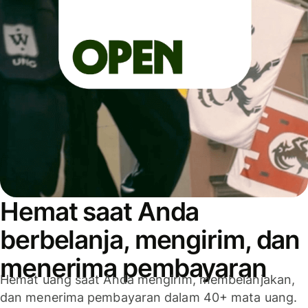
Hemat saat Anda
berbelanja, mengirim, dan
menerima pembayaran
Hemat uang saat Anda mengirim, membelanjakan,
dan menerima pembayaran dalam 40+ mata uang.