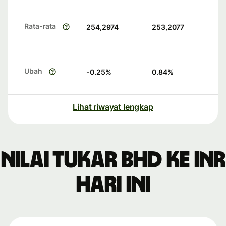
Rata-rata
254,2974
253,2077
Ubah
-0.25
%
0.84
%
Lihat riwayat lengkap
Nilai tukar BHD ke INR
hari ini