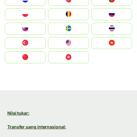
Polska
România
Россия
Slovensko
Ruoŧŧa
ไทย
Türkiye
United States
Vietnam
中国
中國香港特別行政區
Nilai tukar:
Transfer uang internasional: