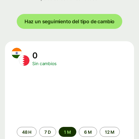
Haz un seguimiento del tipo de cambio
0
Sin cambios
Periodo
48 H
7 D
1 M
6 M
12 M
de