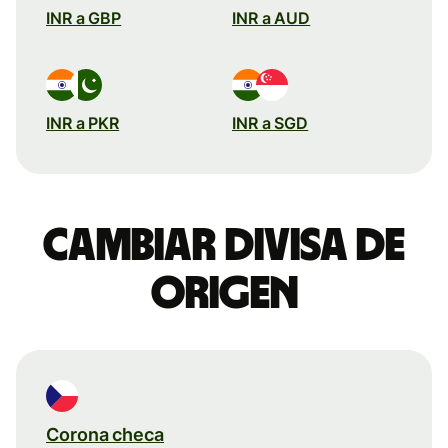
INR a GBP
INR a AUD
INR a PKR
INR a SGD
Cambiar divisa de
origen
Corona checa