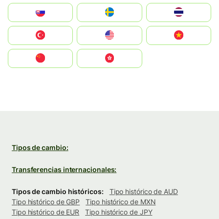
Slovensko
Ruoŧŧa
ไทย
Türkiye
United States
Vietnam
中国
中國香港特別行政區
Tipos de cambio:
Transferencias internacionales:
Tipos de cambio históricos:
Tipo histórico de AUD
Tipo histórico de GBP
Tipo histórico de MXN
Tipo histórico de EUR
Tipo histórico de JPY