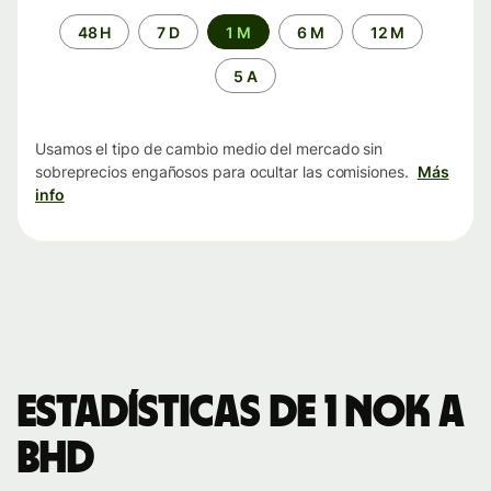
Periodo
48 H
7 D
1 M
6 M
12 M
de
tiempo
5 A
Usamos el tipo de cambio medio del mercado sin
sobreprecios engañosos para ocultar las comisiones.
Más
info
Estadísticas de 1 NOK a
BHD