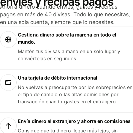
envíes y recibas pagos
Ahorra dinero cuando envíes, gastes y recibas
pagos en más de 40 divisas. Todo lo que necesitas,
en una sola cuenta, siempre que lo necesites.
Gestiona dinero sobre la marcha en todo el
mundo.
Mantén tus divisas a mano en un solo lugar y
conviértelas en segundos.
Una tarjeta de débito internacional
No vuelvas a preocuparte por los sobreprecios en
el tipo de cambio o las altas comisiones por
transacción cuando gastes en el extranjero.
Envía dinero al extranjero y ahorra en comisiones
Consigue que tu dinero llegue más lejos, sin