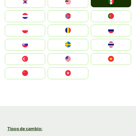
Mexico
South Korea
Malay
Nederland
Norge
Portugal
Polska
România
Россия
Slovensko
Ruoŧŧa
ไทย
Türkiye
United States
Vietnam
中国
中國香港特別行政區
Tipos de cambio: