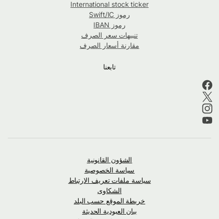
International stock ticker
رموز Swift/IC
رموز IBAN
تنبيهات سعر الصرف
مقارنة أسعار الصرف
تابعنا
الشؤون القانونية
سياسة الخصوصية
سياسة ملفات تعريف الارتباط
الشكاوى
خريطة الموقع حسب البلد
بيان العبودية الحديثة