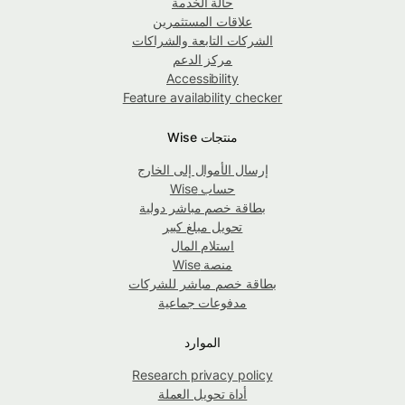
حالة الخدمة
علاقات المستثمرين
الشركات التابعة والشراكات
مركز الدعم
Accessibility
Feature availability checker
منتجات Wise
إرسال الأموال إلى الخارج
حساب Wise
بطاقة خصم مباشر دولية
تحويل مبلغ كبير
استلام المال
منصة Wise
بطاقة خصم مباشر للشركات
مدفوعات جماعية
الموارد
Research privacy policy
أداة تحويل العملة