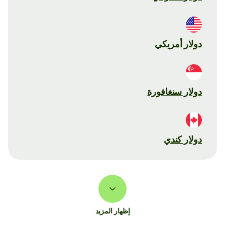
دولار أمريكي
دولار سنغافورة
دولار كندي
إظهار المزيد