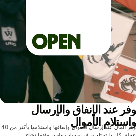
ر عند الإنفاق والإرسال
ستلام الأموال
وفّر المال عند إرسال الأموال وإنفاقها واستلامها بأكثر من 40
لة. كل ما تحتاجه، في حساب واحد، وقتما تشاء.