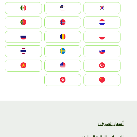
South Korea
Malay
Mexico
Nederland
Norge
Portugal
Polska
România
Россия
Slovensko
Ruoŧŧa
ไทย
Türkiye
United States
Vietnam
中国
中國香港特別行政區
أسعار الصرف: