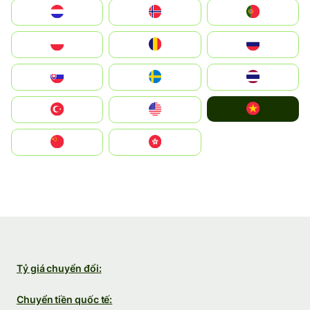
Nederland
Norge
Portugal
Polska
România
Россия
Slovensko
Ruoŧŧa
ไทย
Vietnam
Türkiye
United States
中国
中國香港特別行政區
Tỷ giá chuyển đổi:
Chuyển tiền quốc tế: