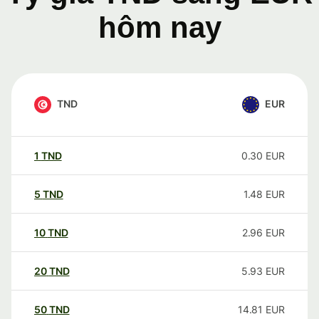
hôm nay
TND
EUR
1
TND
0.30
EUR
5
TND
1.48
EUR
10
TND
2.96
EUR
20
TND
5.93
EUR
50
TND
14.81
EUR