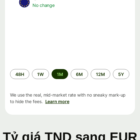
No change
Time
48H
1W
1M
6M
12M
5Y
period
We use the real, mid-market rate with no sneaky mark-up
to hide the fees.
Learn more
Tỷ giá TND sang EUR