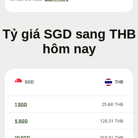
Tỷ giá SGD sang THB
hôm nay
SGD
THB
1
SGD
25.86
THB
5
SGD
129.31
THB
10
SGD
258.61
THB