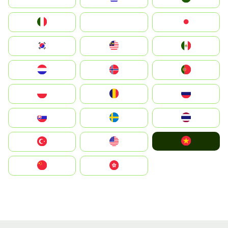
Italia
JA
Japan
South Korea
Malay
Mexico
Nederland
Norge
Portugal
Polska
România
Россия
Slovensko
Ruoŧŧa
ไทย
Vietnam
Türkiye
United States
中国
中國香港特別行政區