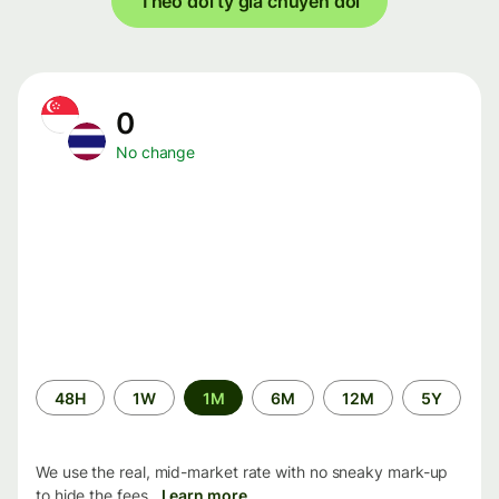
Theo dõi tỷ giá chuyển đổi
0
No change
Time
48H
1W
1M
6M
12M
5Y
period
We use the real, mid-market rate with no sneaky mark-up
to hide the fees.
Learn more