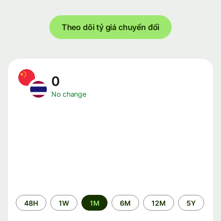
Theo dõi tỷ giá chuyển đổi
0
No change
Time
48H
1W
1M
6M
12M
5Y
period