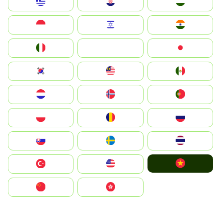
Greece
Hrvatska
Magyarország
Indonesia
Israel
India
Italia
JA
Japan
South Korea
Malay
Mexico
Nederland
Norge
Portugal
Polska
România
Россия
Slovensko
Ruoŧŧa
ไทย
Vietnam
Türkiye
United States
中国
中國香港特別行政區