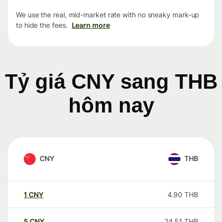
We use the real, mid-market rate with no sneaky mark-up
to hide the fees.
Learn more
Tỷ giá CNY sang THB
hôm nay
CNY
THB
1
CNY
4.90
THB
5
CNY
24.51
THB