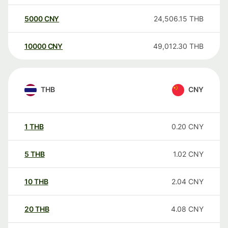
5000
CNY
24,506.15
THB
10000
CNY
49,012.30
THB
THB
CNY
1
THB
0.20
CNY
5
THB
1.02
CNY
10
THB
2.04
CNY
20
THB
4.08
CNY