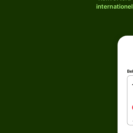
internatione
Be