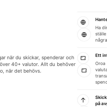
Hante
Ha din
ställ
några
Ett i
ar när du skickar, spenderar och
Oroa 
i över 40+ valutor. Allt du behöver
valut
to, när det behövs.
trans
spend
Skick
på av