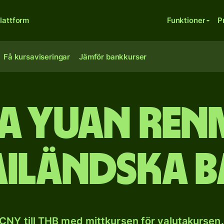
lattform
Funktioner
P
Få kursaviseringar
Jämför bankkurser
a yuan renm
ailändska b
CNY till THB med mittkursen för valutakursen.