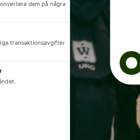
h konvertera dem på några
höga transaktionsavgifter
r
åndet.