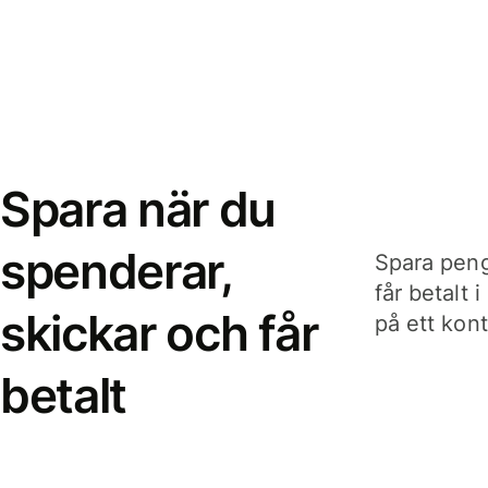
Spara när du
spenderar,
Spara peng
får betalt 
skickar och får
på ett kon
betalt