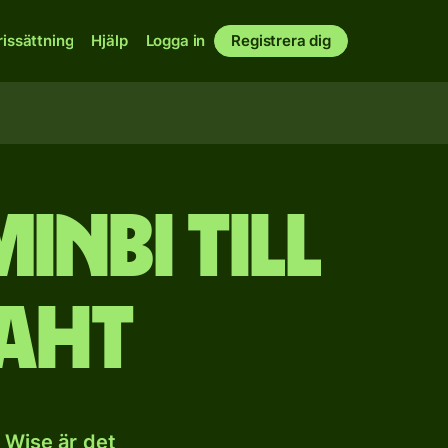
rissättning
Hjälp
Logga in
Registrera dig
inbi till
aht
 Wise är det