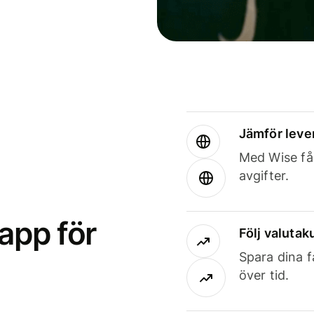
Jämför leve
Med Wise får
avgifter.
app för
Följ valutaku
Spara dina f
över tid.