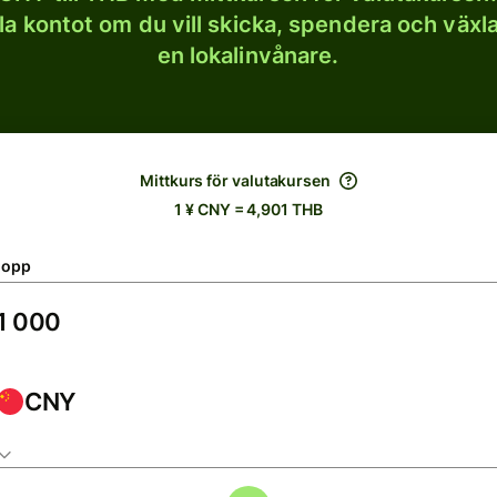
lla kontot om du vill skicka, spendera och väx
en lokalinvånare.
Mittkurs för valutakursen
1 ¥ CNY = 4,901 THB
lopp
CNY