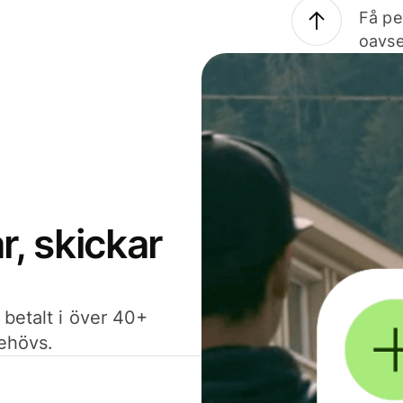
Få pe
oavse
, skickar
 betalt i över 40+
behövs.