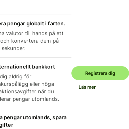
ra pengar globalt i farten.
a valutor till hands på ett
e och konvertera dem på
 sekunder.
nternationellt bankkort
Registrera dig
dig aldrig för
akurspålägg eller höga
Läs mer
aktionsavgifter när du
erar pengar utomlands.
a pengar utomlands, spara
gifter