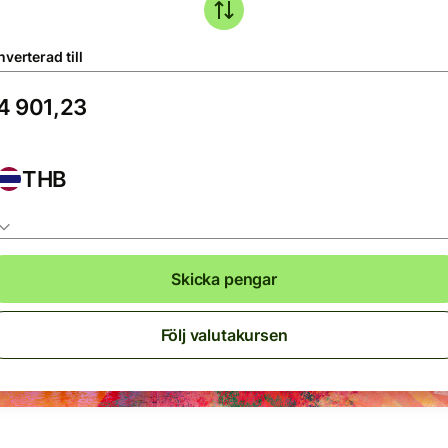
verterad till
THB
Skicka pengar
Följ valutakursen