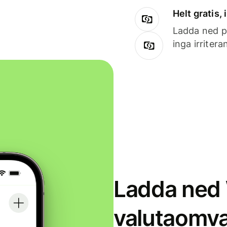
Helt gratis,
Ladda ned på
inga irriter
Ladda ned 
valutaomva