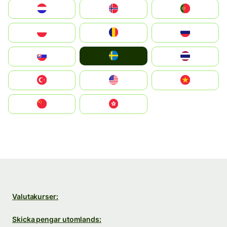
Nederland
Norge
Portugal
Polska
România
Россия
Ruoŧŧa
Slovensko
ไทย
Türkiye
United States
Vietnam
中国
中國香港特別行政區
Valutakurser:
Skicka pengar utomlands: