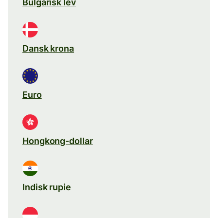
Bulgarisk lev
Dansk krona
Euro
Hongkong-dollar
Indisk rupie