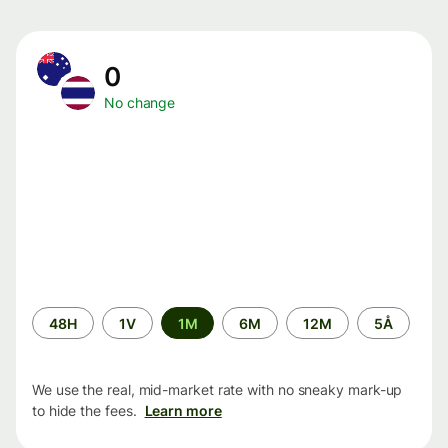
0
No change
Time
48H
1V
1M
6M
12M
5Å
period
We use the real, mid-market rate with no sneaky mark-up
to hide the fees.
Learn more