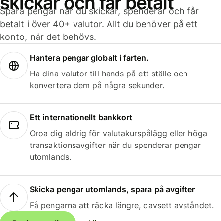
skickar och får betalt
Spara pengar när du skickar, spenderar och får
betalt i över 40+ valutor. Allt du behöver på ett
konto, när det behövs.
Hantera pengar globalt i farten.
Ha dina valutor till hands på ett ställe och
konvertera dem på några sekunder.
Ett internationellt bankkort
Oroa dig aldrig för valutakurspålägg eller höga
transaktionsavgifter när du spenderar pengar
utomlands.
Skicka pengar utomlands, spara på avgifter
Få pengarna att räcka längre, oavsett avståndet.