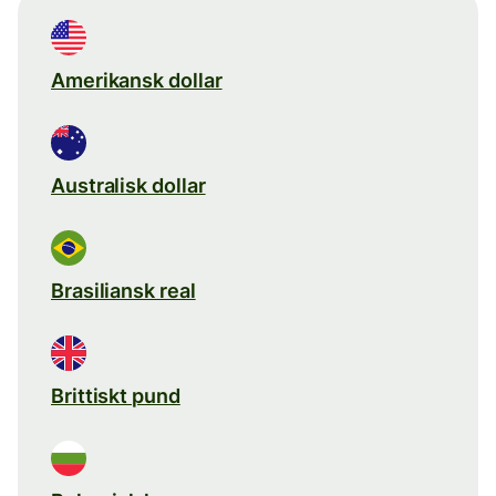
Amerikansk dollar
Australisk dollar
Brasiliansk real
Brittiskt pund