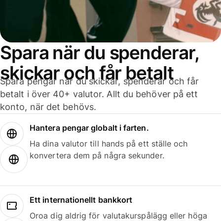
Spara när du spenderar,
skickar och får betalt
Spara pengar när du skickar, spenderar och får
betalt i över 40+ valutor. Allt du behöver på ett
konto, när det behövs.
Hantera pengar globalt i farten.
Ha dina valutor till hands på ett ställe och
konvertera dem på några sekunder.
Ett internationellt bankkort
Oroa dig aldrig för valutakurspålägg eller höga