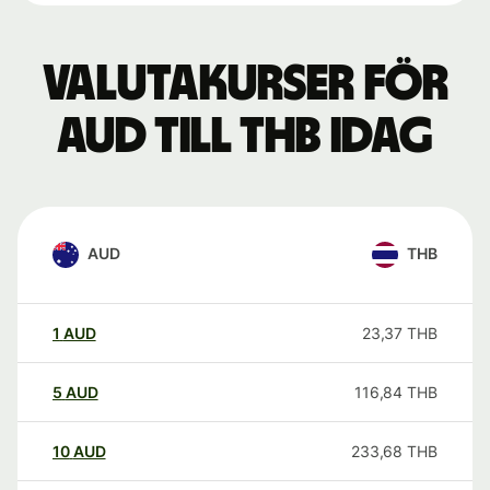
Valutakurser för
AUD till THB idag
AUD
THB
1
AUD
23,37
THB
5
AUD
116,84
THB
10
AUD
233,68
THB