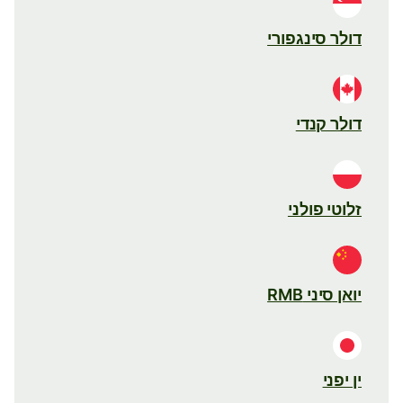
דולר סינגפורי
דולר קנדי
זלוטי פולני
יואן סיני RMB
ין יפני