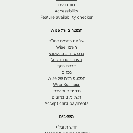
חוות דעת
Accessibility
Feature availability checker
המוצרים של Wise
שליחת כספים לחו״ל
חשבון Wise
כרטיס חיוב בינלאומי
העברת סכום גדול
קבלת כסף
נכסים
הפלטפורמה של Wise
Wise Business
כרטיס חיוב עסקי
תשלומים מרובים
Accept card payments
משאבים
חדשות ובלוג