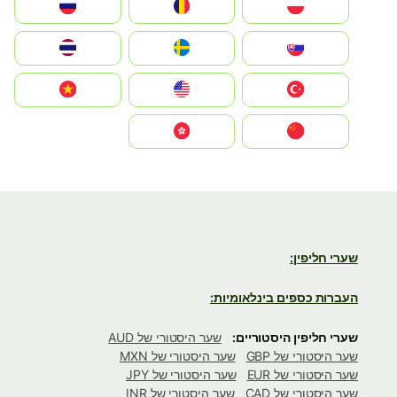
Polska
România
Россия
Slovensko
Ruoŧŧa
ไทย
Türkiye
United States
Vietnam
中国
中國香港特別行政區
שערי חליפין:
העברות כספים בינלאומיות:
שערי חליפין היסטוריים:
שער היסטורי של AUD
שער היסטורי של GBP
שער היסטורי של MXN
שער היסטורי של EUR
שער היסטורי של JPY
שער היסטורי של CAD
שער היסטורי של INR