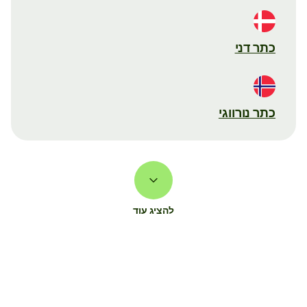
כתר דני
כתר נורווגי
להציג עוד