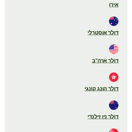
אירו
דולר אוסטרלי
דולר ארה"ב
דולר הונג קונגי
דולר ניו זילנדי