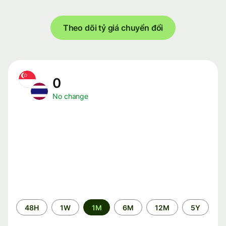
Theo dõi tỷ giá chuyển đổi
0
No change
Time
48H
1W
1M
6M
12M
5Y
period