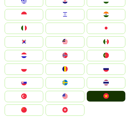
Greece
Hrvatska
Magyarország
Indonesia
Israel
India
Italia
JA
Japan
South Korea
Malay
Mexico
Nederland
Norge
Portugal
Polska
România
Россия
Slovensko
Ruoŧŧa
ไทย
Vietnam
Türkiye
United States
中国
中國香港特別行政區