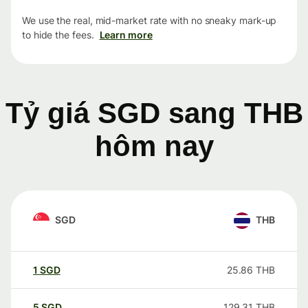
We use the real, mid-market rate with no sneaky mark-up
to hide the fees.
Learn more
Tỷ giá SGD sang THB
hôm nay
SGD
THB
1
SGD
25.86
THB
5
SGD
129.31
THB