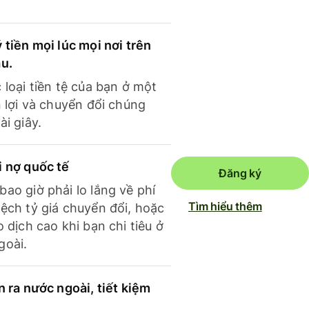
 tiền mọi lúc mọi nơi trên
ầu.
 loại tiền tệ của bạn ở một
n lợi và chuyển đổi chúng
ài giây.
i nợ quốc tế
Đăng ký
ao giờ phải lo lắng về phí
Tìm hiểu thêm
ệch tỷ giá chuyển đổi, hoặc
o dịch cao khi bạn chi tiêu ở
goài.
n ra nước ngoài, tiết kiệm