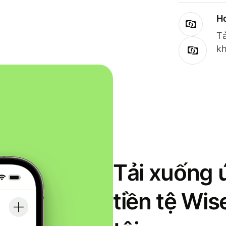
Ho
Tả
kh
Tải xuống 
tiền tệ Wi