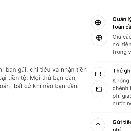
Quản lý
toàn c
Giữ các
nơi tiệ
trong v
hi bạn gửi, chi tiêu và nhận tiền
Thẻ gh
ại tiền tệ. Mọi thứ bạn cần,
Không b
hoản, bất cứ khi nào bạn cần.
chênh l
phí gia
nước n
Gửi tiề
phí