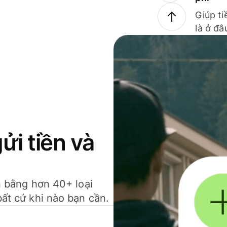
Giúp ti
là ở đâ
gửi tiền và
ền bằng hơn 40+ loại
bất cứ khi nào bạn cần.