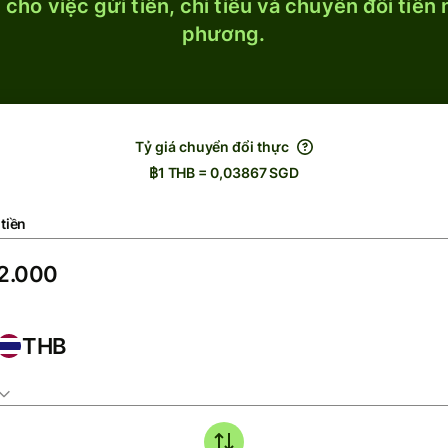
cho việc gửi tiền, chi tiêu và chuyển đổi tiền
phương.
Tỷ giá chuyển đổi thực
฿1 THB = 0,03867 SGD
tiền
THB