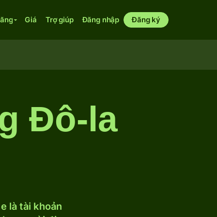
năng
Giá
Trợ giúp
Đăng nhập
Đăng ký
g Đô-la
 là tài khoản