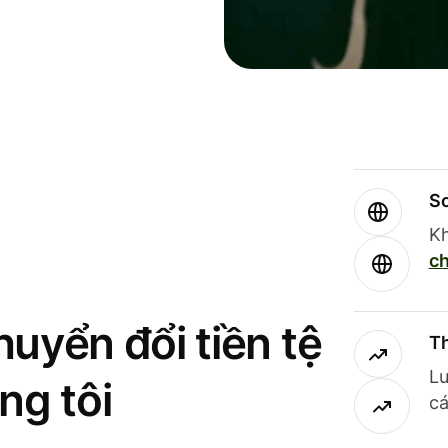
So
Kh
ch
uyển đổi tiền tệ
Th
Lư
ng tôi
cá