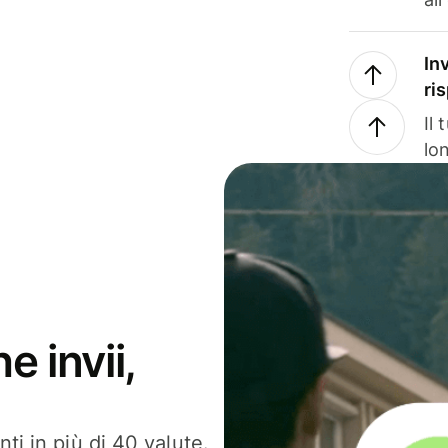
In
ri
Il
lo
e invii,
ti in più di 40 valute.