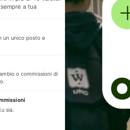
, sempre a tua
in un unico posto e
cambio o commissioni di
o.
commissioni
u sia.