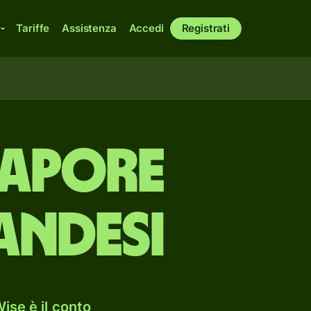
Tariffe
Assistenza
Accedi
Registrati
gapore
andesi
ise è il conto