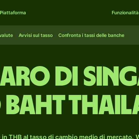
Piattaforma
Funzionalità
 valute
Avvisi sul tasso
Confronta i tassi delle banche
laro di Sin
 baht thail
in THB al tasso di cambio medio di mercato. W