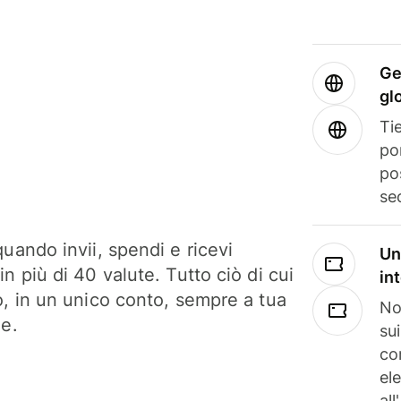
Ge
gl
Tie
po
po
se
uando invii, spendi e ricevi
Un
n più di 40 valute. Tutto ciò di cui
in
o, in un unico conto, sempre a tua
No
ne.
su
co
el
all