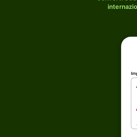
internazi
Im