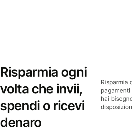
Risparmia ogni
Risparmia q
volta che invii,
pagamenti i
hai bisogn
spendi o ricevi
disposizio
denaro