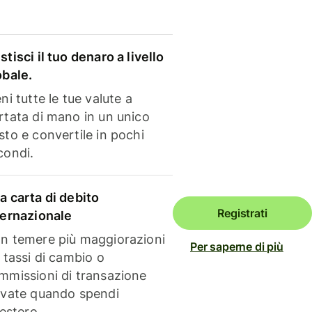
stisci il tuo denaro a livello
obale.
ni tutte le tue valute a
rtata di mano in un unico
sto e convertile in pochi
condi.
a carta di debito
Registrati
ternazionale
n temere più maggiorazioni
Per saperne di più
i tassi di cambio o
mmissioni di transazione
evate quando spendi
'estero.