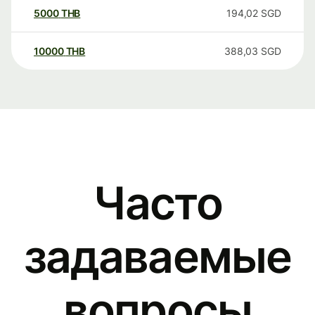
5000
THB
194,02
SGD
10000
THB
388,03
SGD
Часто
задаваемые
вопросы