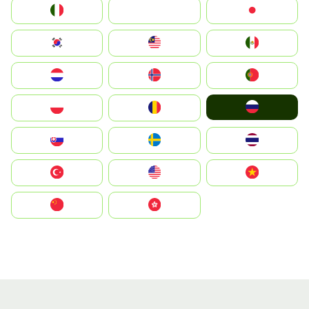
Italia
JA
Japan
South Korea
Malay
Mexico
Nederland
Norge
Portugal
Россия
Polska
România
Slovensko
Ruoŧŧa
ไทย
Türkiye
United States
Vietnam
中国
中國香港特別行政區