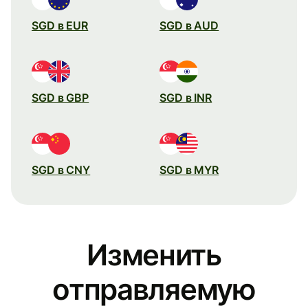
SGD в EUR
SGD в AUD
SGD в GBP
SGD в INR
SGD в CNY
SGD в MYR
Изменить
отправляемую