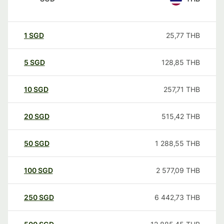
1
SGD
25,77
THB
5
SGD
128,85
THB
10
SGD
257,71
THB
20
SGD
515,42
THB
50
SGD
1 288,55
THB
100
SGD
2 577,09
THB
250
SGD
6 442,73
THB