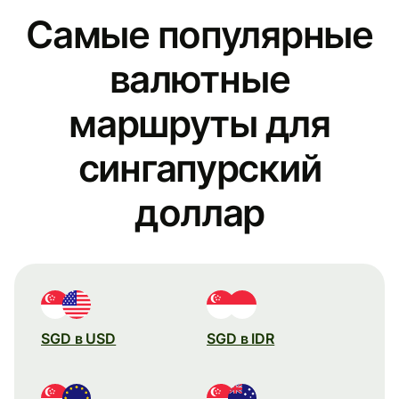
Самые популярные
валютные
маршруты для
сингапурский
доллар
SGD в USD
SGD в IDR