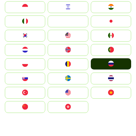
Indonesia
Israel
India
Italia
JA
Japan
South Korea
Malay
Mexico
Nederland
Norge
Portugal
Россия
Polska
România
Slovensko
Ruoŧŧa
ไทย
Türkiye
United States
Vietnam
中国
中國香港特別行政區