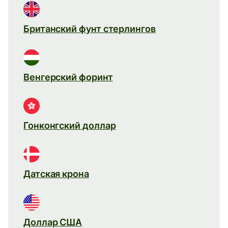
Британский фунт стерлингов
Венгерский форинт
Гонконгский доллар
Датская крона
Доллар США