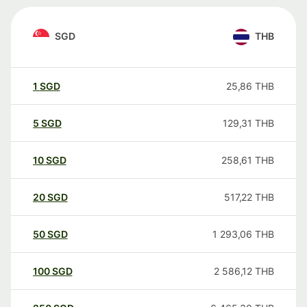
SGD
THB
1
SGD
25,86
THB
5
SGD
129,31
THB
10
SGD
258,61
THB
20
SGD
517,22
THB
50
SGD
1 293,06
THB
100
SGD
2 586,12
THB