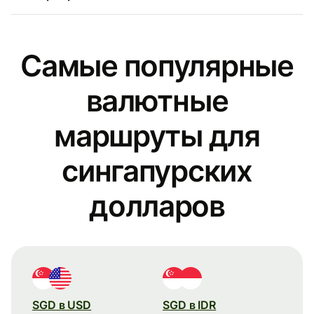
Самые популярные
валютные
маршруты для
сингапурских
долларов
SGD в USD
SGD в IDR