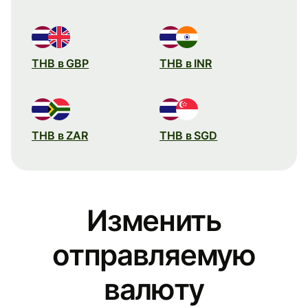
THB в GBP
THB в INR
THB в ZAR
THB в SGD
Изменить
отправляемую
валюту