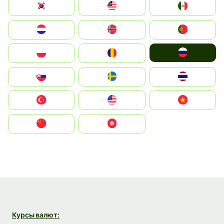
South Korea
Malay
Mexico
Nederland
Norge
Portugal
Россия
Polska
România
Slovensko
Ruoŧŧa
ไทย
Türkiye
United States
Vietnam
中国
中國香港特別行政區
Курсы валют: