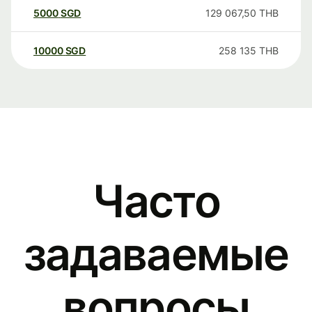
5000
SGD
129 067,50
THB
10000
SGD
258 135
THB
Часто
задаваемые
вопросы