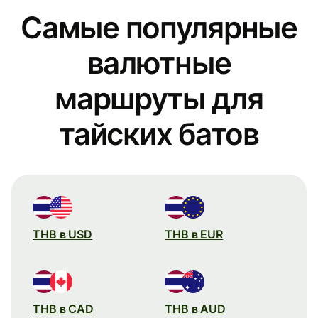
Самые популярные
валютные
маршруты для
тайских батов
THB в USD
THB в EUR
THB в CAD
THB в AUD