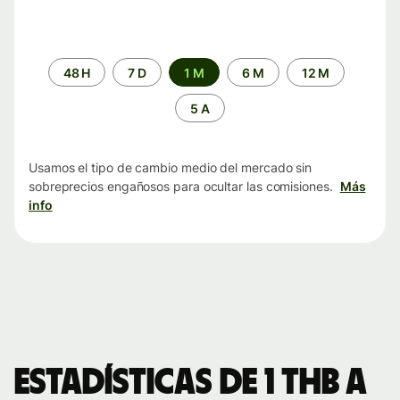
Periodo
48 H
7 D
1 M
6 M
12 M
de
tiempo
5 A
Usamos el tipo de cambio medio del mercado sin
sobreprecios engañosos para ocultar las comisiones.
Más
info
Estadísticas de 1 THB a