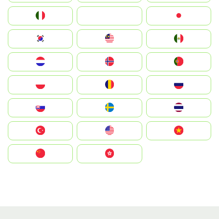
Italia
JA
Japan
South Korea
Malay
Mexico
Nederland
Norge
Portugal
Polska
România
Россия
Slovensko
Ruoŧŧa
ไทย
Türkiye
United States
Vietnam
中国
中國香港特別行政區