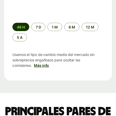
Periodo
48 H
7 D
1 M
6 M
12 M
de
tiempo
5 A
Usamos el tipo de cambio medio del mercado sin
sobreprecios engañosos para ocultar las
comisiones.
Más info
Principales pares de