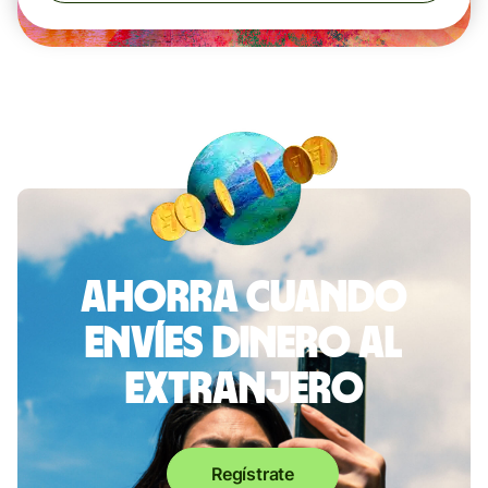
Ahorra cuando
envíes dinero al
extranjero
Regístrate