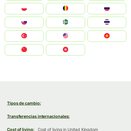
Polska
România
Россия
Slovensko
Ruoŧŧa
ไทย
Türkiye
United States
Vietnam
中国
中國香港特別行政區
Tipos de cambio:
Transferencias internacionales:
Cost of living:
Cost of living in United Kingdom