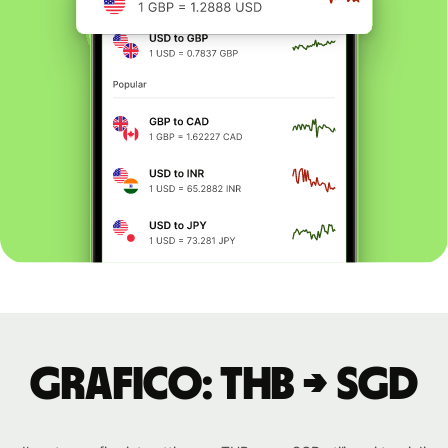
Grafico: THB → SGD