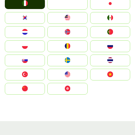
Italia
JA
Japan
South Korea
Malay
Mexico
Nederland
Norge
Portugal
Polska
România
Россия
Slovensko
Ruoŧŧa
ไทย
Türkiye
United States
Vietnam
中国
中國香港特別行政區