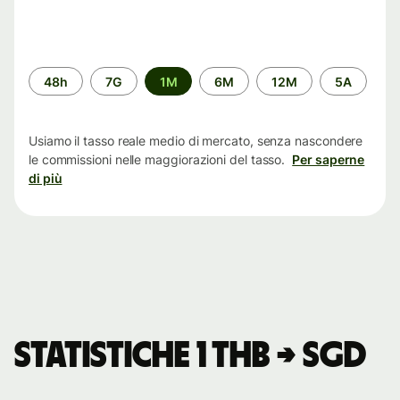
Periodo
48h
7G
1M
6M
12M
5A
di
tempo
Usiamo il tasso reale medio di mercato, senza nascondere
le commissioni nelle maggiorazioni del tasso.
Per saperne
di più
Statistiche 1 THB → SGD