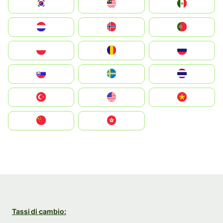
South Korea
Malay
Mexico
Nederland
Norge
Portugal
Polska
România
Россия
Slovensko
Ruoŧŧa
ไทย
Türkiye
United States
Vietnam
中国
中國香港特別行政區
Tassi di cambio: