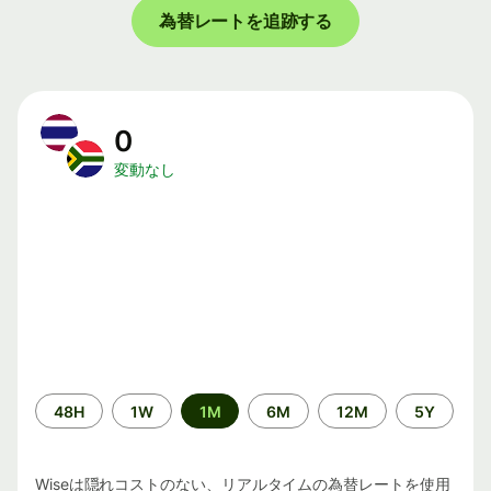
為替レートを追跡する
0
変動なし
期
48H
1W
1M
6M
12M
5Y
間
Wiseは隠れコストのない、リアルタイムの為替レートを使用