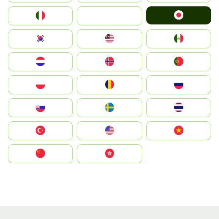
Japan
Italia
JA
South Korea
Malay
Mexico
Nederland
Norge
Portugal
Polska
România
Россия
Slovensko
Ruoŧŧa
ไทย
Türkiye
United States
Vietnam
中国
中國香港特別行政區