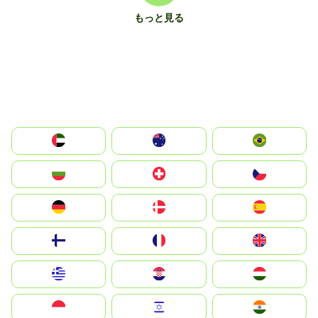
もっと見る
الإمارات العربية المتحدة
Australia
Brazil
България
Switzerland
Czechia
Deutschland
Denmark
España
Suomi
France
United Kingdom
Greece
Hrvatska
Magyarország
Indonesia
Israel
India