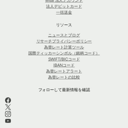
Wise 法人アカウント
法人デビットカード
一括送金
リソース
ニュースとブログ
リサーチプライバシーポリシー
為替レート計算ツール
国際ティッカーシンボル（銘柄コード）
SWIFT/BICコード
IBANコード
為替レートアラート
為替レートの比較
フォローして最新情報を確認